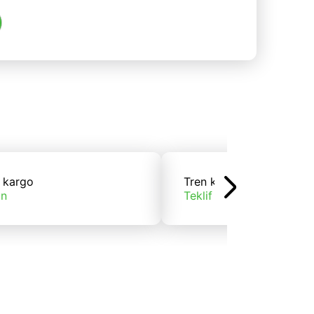
 kargo
Tren kargo
ın
Teklif alın