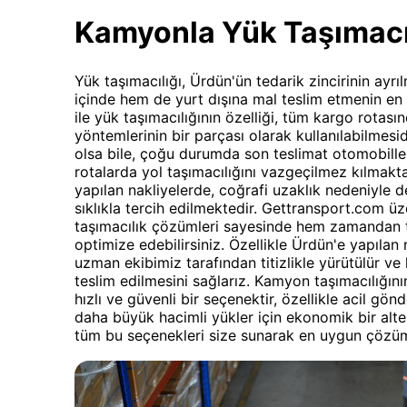
Kamyonla Yük Taşımacı
Yük taşımacılığı, Ürdün'ün tedarik zincirinin ayr
içinde hem de yurt dışına mal teslim etmenin e
ile yük taşımacılığının özelliği, tüm kargo rotas
yöntemlerinin bir parçası olarak kullanılabilmes
olsa bile, çoğu durumda son teslimat otomobille y
rotalarda yol taşımacılığını vazgeçilmez kılmaktad
yapılan nakliyelerde, coğrafi uzaklık nedeniyle d
sıklıkla tercih edilmektedir. Gettransport.com ü
taşımacılık çözümleri sayesinde hem zamandan ta
optimize edebilirsiniz. Özellikle Ürdün'e yapılan
uzman ekibimiz tarafından titizlikle yürütülür v
teslim edilmesini sağlarız. Kamyon taşımacılığının
hızlı ve güvenli bir seçenektir, özellikle acil gönd
daha büyük hacimli yükler için ekonomik bir alte
tüm bu seçenekleri size sunarak en uygun çözü