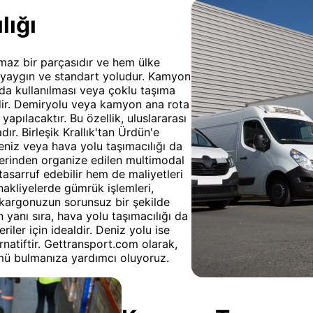
lığı
ılmaz bir parçasıdır ve hem ülke
n yaygın ve standart yoludur. Kamyon
ında kullanılması veya çoklu taşıma
idir. Demiryolu veya kamyon ana rota
apılacaktır. Bu özellik, uluslararası
ır. Birleşik Krallık'tan Ürdün'e
eniz veya hava yolu taşımacılığı da
zerinden organize edilen multimodal
sarruf edebilir hem de maliyetleri
 nakliyelerde gümrük işlemleri,
e kargonuzun sorunsuz bir şekilde
 yanı sıra, hava yolu taşımacılığı da
eriler için idealdir. Deniz yolu ise
rnatiftir. Gettransport.com olarak,
mü bulmanıza yardımcı oluyoruz.