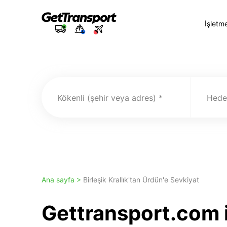
İşletm
Kökenli (şehir veya adres)
Hedef
Ana sayfa >
Birleşik Krallık'tan Ürdün'e Sevkiyat
Gettransport.com i