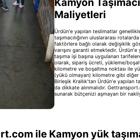
Kamyon Taşımacılı
Maliyetleri
Ürdün'e yapılan teslimatlar genellik
taşımacılığının uluslararası rotalard
faktörlere bağlı olarak değişiklik g
varışını garanti etmektedir. Ürdün'e 
taşıma işi başına uygulanan tarifeler
olarak, sipariş ücreti, yükleme/boşa
kilometre ve boşaltma noktası ile 
(yükü olmayan) kilometre gibi diğer m
Birleşik Krallık'tan Ürdün'e yapılan 
da dikkate alınmalıdır. Gettransport.
sunarak bütçenizi aşmayan bir nakli
t.com ile Kamyon yük taşıma