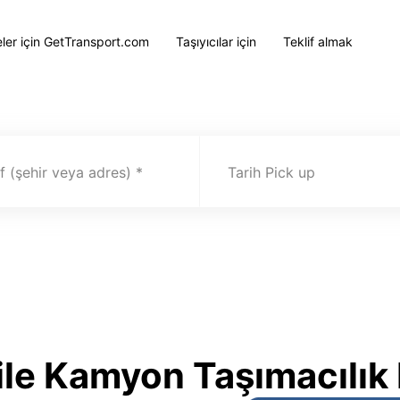
eler için GetTransport.com
Taşıyıcılar için
Teklif almak
 (şehir veya adres)
Tarih Pick up
le Kamyon Taşımacılık 