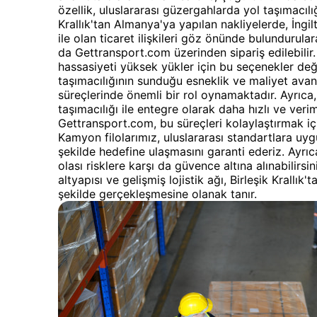
özellik, uluslararası güzergahlarda yol taşımacılı
Krallık'tan Almanya'ya yapılan nakliyelerde, İng
ile olan ticaret ilişkileri göz önünde bulundurula
da Gettransport.com üzerinden sipariş edilebilir
hassasiyeti yüksek yükler için bu seçenekler değ
taşımacılığının sunduğu esneklik ve maliyet avan
süreçlerinde önemli bir rol oynamaktadır. Ayrıca
taşımacılığı ile entegre olarak daha hızlı ve verimli
Gettransport.com, bu süreçleri kolaylaştırmak i
Kamyon filolarımız, uluslararası standartlara uy
şekilde hedefine ulaşmasını garanti ederiz. Ayrı
olası risklere karşı da güvence altına alınabilirs
altyapısı ve gelişmiş lojistik ağı, Birleşik Krallık
şekilde gerçekleşmesine olanak tanır.