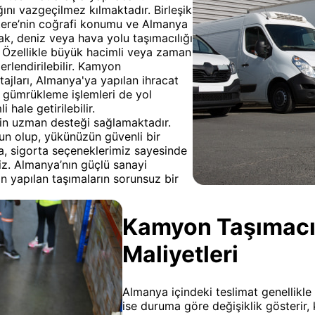
ğını vazgeçilmez kılmaktadır. Birleşik
iltere’nin coğrafi konumu ve Almanya
rak, deniz veya hava yolu taşımacılığı
. Özellikle büyük hacimli veya zaman
erlendirilebilir. Kamyon
tajları, Almanya'ya yapılan ihracat
, gümrükleme işlemleri de yol
 hale getirilebilir.
çin uzman desteği sağlamaktadır.
gun olup, yükünüzün güvenli bir
ca, sigorta seçeneklerimiz sayesinde
iniz. Almanya’nın güçlü sanayi
'tan yapılan taşımaların sorunsuz bir
Kamyon Taşımacılı
Maliyetleri
Almanya içindeki teslimat genellikle 
ise duruma göre değişiklik gösterir,