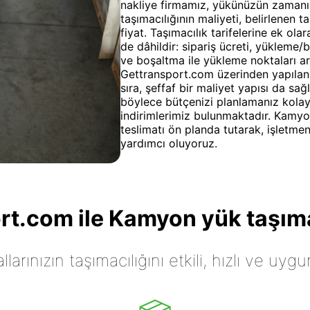
nakliye firmamız, yükünüzün zamanın
taşımacılığının maliyeti, belirlenen ta
fiyat. Taşımacılık tarifelerine ek ola
de dâhildir: sipariş ücreti, yükleme/
ve boşaltma ile yükleme noktaları a
Gettransport.com üzerinden yapılan 
sıra, şeffaf bir maliyet yapısı da sa
böylece bütçenizi planlamanız kolayl
indirimlerimiz bulunmaktadır. Kamyo
teslimatı ön planda tutarak, işletmen
yardımcı oluyoruz.
t.com ile Kamyon yük taşıma
arınızın taşımacılığını etkili, hızlı ve uygu