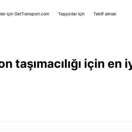
eler için GetTransport.com
Taşıyıcılar için
Teklif almak
 taşımacılığı için en iy