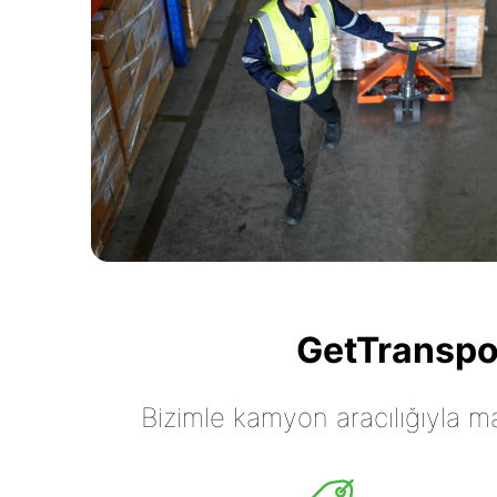
GetTranspor
Bizimle kamyon aracılığıyla mall