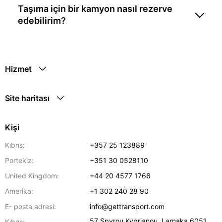
Taşıma için bir kamyon nasıl rezerve
edebilirim?
Hizmet
Site haritası
Kişi
Kıbrıs:
+357 25 123889
Portekiz:
+351 30 0528110
United Kingdom:
+44 20 4577 1766
Amerika:
+1 302 240 28 90
E- posta adresi:
info@gettransport.com
57 Spyrou Kyprianou
,
Larnaka
6051
Kıbrıs: