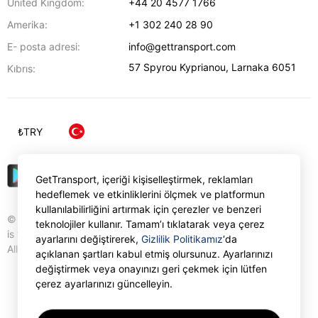
United Kingdom:
+44 20 4577 1766
Amerika:
+1 302 240 28 90
E- posta adresi:
info@gettransport.com
57 Spyrou Kyprianou
,
Larnaka
6051
Kıbrıs:
₺
TRY
GetTransport, içeriği kişiselleştirmek, reklamları
hedeflemek ve etkinliklerini ölçmek ve platformun
kullanılabilirliğini artırmak için çerezler ve benzeri
© Gettransport International Limited. GetTransport®
teknolojiler kullanır. Tamam’ı tıklatarak veya çerez
is trademark of Gettransport International Limited.
ayarlarını değiştirerek,
Gizlilik Politikamız
‘da
All rights reserved.
açıklanan şartları kabul etmiş olursunuz. Ayarlarınızı
değiştirmek veya onayınızı geri çekmek için lütfen
çerez ayarlarınızı güncelleyin.