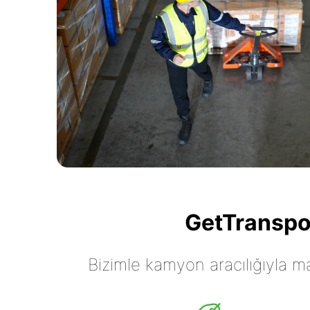
GetTranspor
Bizimle kamyon aracılığıyla mall