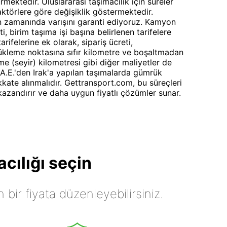
ürmektedir. Uluslararası taşımacılık için süreler
aktörlere göre değişiklik göstermektedir.
 zamanında varışını garanti ediyoruz. Kamyon
ti, birim taşıma işi başına belirlenen tarifelere
rifelerine ek olarak, sipariş ücreti,
ükleme noktasına sıfır kilometre ve boşaltmadan
 (seyir) kilometresi gibi diğer maliyetler de
B.A.E.'den Irak'a yapılan taşımalarda gümrük
kkate alınmalıdır. Gettransport.com, bu süreçleri
azandırır ve daha uygun fiyatlı çözümler sunar.
cılığı seçin
n bir fiyata düzenleyebilirsiniz.