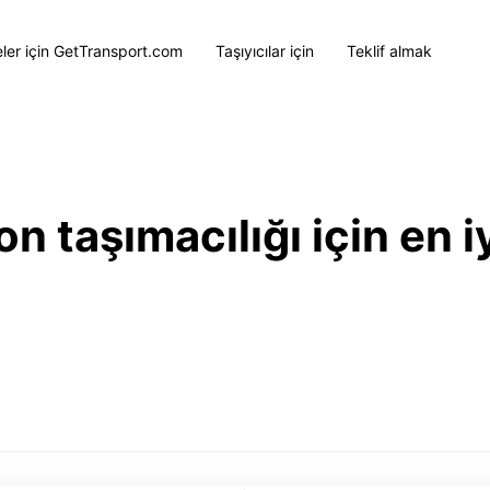
eler için GetTransport.com
Taşıyıcılar için
Teklif almak
 taşımacılığı için en iy