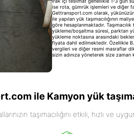
Irak içi teslimat genellikle 1-3 gün s
ise rota, gümrük işlemleri ve diğer f
Gettransport.com olarak, yükünüzün
ile yapılan yük taşımacılığının maliye
göre hesaplanmaktadır. Taşımacılık ta
yükleme/boşaltma süresi, parktan y
yükleme noktasına arasındaki bekleme
fiyata dahil edilmektedir. Özellikle 
vergileri ve diğer resmi masraflar di
sizin adınıza yöneterek size zaman k
t.com ile Kamyon yük taşıma
arınızın taşımacılığını etkili, hızlı ve uygu