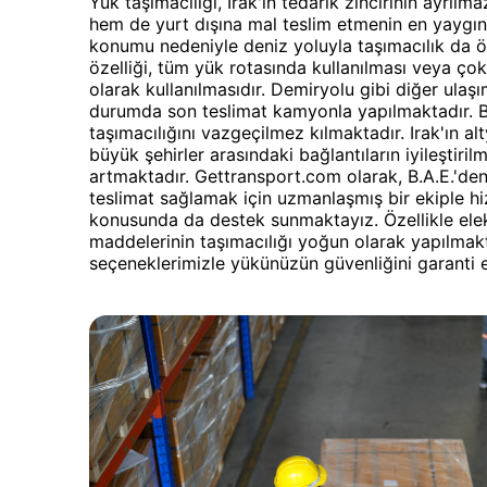
Yük taşımacılığı, Irak'ın tedarik zincirinin ayrılm
hem de yurt dışına mal teslim etmenin en yaygın 
konumu nedeniyle deniz yoluyla taşımacılık da ö
özelliği, tüm yük rotasında kullanılması veya çok
olarak kullanılmasıdır. Demiryolu gibi diğer ulaşım
durumda son teslimat kamyonla yapılmaktadır. Bu
taşımacılığını vazgeçilmez kılmaktadır. Irak'ın al
büyük şehirler arasındaki bağlantıların iyileştiril
artmaktadır. Gettransport.com olarak, B.A.E.'de
teslimat sağlamak için uzmanlaşmış bir ekiple h
konusunda da destek sunmaktayız. Özellikle elekt
maddelerinin taşımacılığı yoğun olarak yapılmakt
seçeneklerimizle yükünüzün güvenliğini garanti 