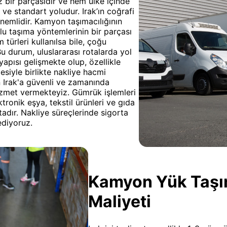
az bir parçasıdır ve hem ülke içinde
ve standart yoludur. Irak’ın coğrafi
nemlidir. Kamyon taşımacılığının
lu taşıma yöntemlerinin bir parçası
 türleri kullanılsa bile, çoğu
 durum, uluslararası rotalarda yol
tyapısı gelişmekte olup, özellikle
mesiyle birlikte nakliye hacmi
n Irak'a güvenli ve zamanında
izmet vermekteyiz. Gümrük işlemleri
ronik eşya, tekstil ürünleri ve gıda
adır. Nakliye süreçlerinde sigorta
ediyoruz.
Kamyon Yük Taşıma
Maliyeti