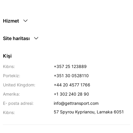
Hizmet
Site haritası
Kişi
Kıbrıs:
+357 25 123889
Portekiz:
+351 30 0528110
United Kingdom:
+44 20 4577 1766
Amerika:
+1 302 240 28 90
E- posta adresi:
info@gettransport.com
57 Spyrou Kyprianou
,
Larnaka
6051
Kıbrıs: