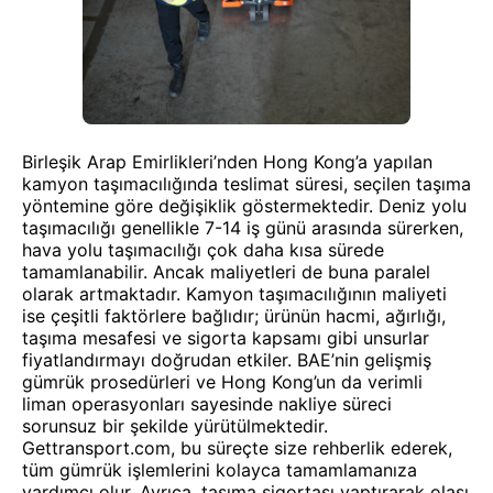
Birleşik Arap Emirlikleri’nden Hong Kong’a yapılan
kamyon taşımacılığında teslimat süresi, seçilen taşıma
yöntemine göre değişiklik göstermektedir. Deniz yolu
taşımacılığı genellikle 7-14 iş günü arasında sürerken,
hava yolu taşımacılığı çok daha kısa sürede
tamamlanabilir. Ancak maliyetleri de buna paralel
olarak artmaktadır. Kamyon taşımacılığının maliyeti
ise çeşitli faktörlere bağlıdır; ürünün hacmi, ağırlığı,
taşıma mesafesi ve sigorta kapsamı gibi unsurlar
fiyatlandırmayı doğrudan etkiler. BAE’nin gelişmiş
gümrük prosedürleri ve Hong Kong’un da verimli
liman operasyonları sayesinde nakliye süreci
sorunsuz bir şekilde yürütülmektedir.
Gettransport.com, bu süreçte size rehberlik ederek,
tüm gümrük işlemlerini kolayca tamamlamanıza
yardımcı olur. Ayrıca, taşıma sigortası yaptırarak olası