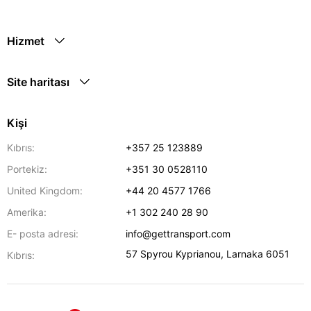
Hizmet
Site haritası
Kişi
Kıbrıs:
+357 25 123889
Portekiz:
+351 30 0528110
United Kingdom:
+44 20 4577 1766
Amerika:
+1 302 240 28 90
E- posta adresi:
info@gettransport.com
57 Spyrou Kyprianou
,
Larnaka
6051
Kıbrıs: