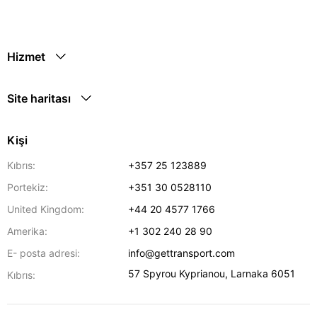
Hizmet
Site haritası
Kişi
Kıbrıs:
+357 25 123889
Portekiz:
+351 30 0528110
United Kingdom:
+44 20 4577 1766
Amerika:
+1 302 240 28 90
E- posta adresi:
info@gettransport.com
57 Spyrou Kyprianou
,
Larnaka
6051
Kıbrıs: