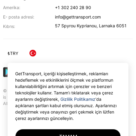
Amerika:
+1 302 240 28 90
E- posta adresi:
info@gettransport.com
57 Spyrou Kyprianou
,
Larnaka
6051
Kıbrıs:
₺
TRY
GetTransport, içeriği kişiselleştirmek, reklamları
hedeflemek ve etkinliklerini ölçmek ve platformun
kullanılabilirliğini artırmak için çerezler ve benzeri
© Gettransport International Limited. GetTransport®
teknolojiler kullanır. Tamam’ı tıklatarak veya çerez
is trademark of Gettransport International Limited.
ayarlarını değiştirerek,
Gizlilik Politikamız
‘da
All rights reserved.
açıklanan şartları kabul etmiş olursunuz. Ayarlarınızı
değiştirmek veya onayınızı geri çekmek için lütfen
çerez ayarlarınızı güncelleyin.