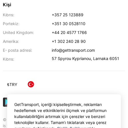
Kişi
Kıbrıs:
+357 25 123889
Portekiz:
+351 30 0528110
United Kingdom:
+44 20 4577 1766
Amerika:
+1 302 240 28 90
E- posta adresi:
info@gettransport.com
57 Spyrou Kyprianou
,
Larnaka
6051
Kıbrıs:
₺
TRY
GetTransport, içeriği kişiselleştirmek, reklamları
hedeflemek ve etkinliklerini ölçmek ve platformun
kullanılabilirliğini artırmak için çerezler ve benzeri
© Gettransport International Limited. GetTransport®
teknolojiler kullanır. Tamam’ı tıklatarak veya çerez
is trademark of Gettransport International Limited.