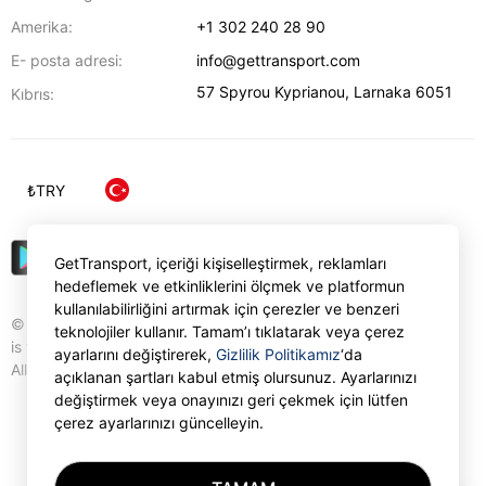
Amerika:
+1 302 240 28 90
E- posta adresi:
info@gettransport.com
57 Spyrou Kyprianou
,
Larnaka
6051
Kıbrıs:
₺
TRY
GetTransport, içeriği kişiselleştirmek, reklamları
hedeflemek ve etkinliklerini ölçmek ve platformun
kullanılabilirliğini artırmak için çerezler ve benzeri
© Gettransport International Limited. GetTransport®
teknolojiler kullanır. Tamam’ı tıklatarak veya çerez
is trademark of Gettransport International Limited.
ayarlarını değiştirerek,
Gizlilik Politikamız
‘da
All rights reserved.
açıklanan şartları kabul etmiş olursunuz. Ayarlarınızı
değiştirmek veya onayınızı geri çekmek için lütfen
çerez ayarlarınızı güncelleyin.