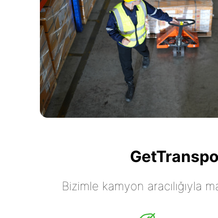
GetTranspor
Bizimle kamyon aracılığıyla mall