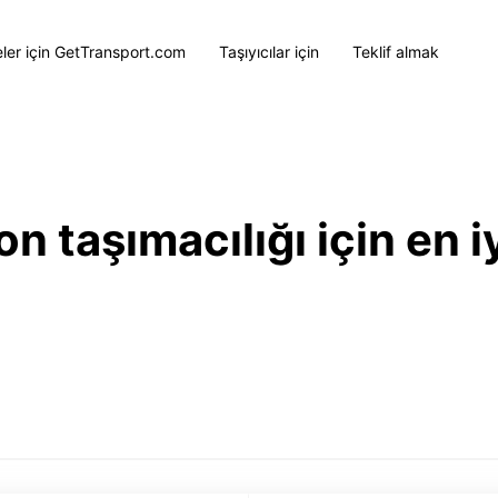
eler için GetTransport.com
Taşıyıcılar için
Teklif almak
 taşımacılığı için en iy