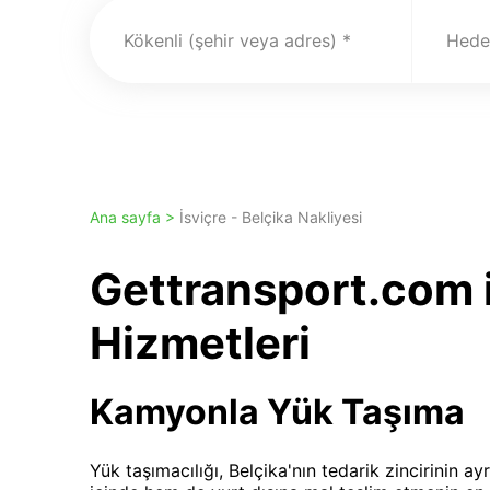
Kökenli (şehir veya adres)
Hedef
Ana sayfa >
İsviçre - Belçika Nakliyesi
Gettransport.com i
Hizmetleri
Kamyonla Yük Taşıma
Yük taşımacılığı, Belçika'nın tedarik zincirinin a