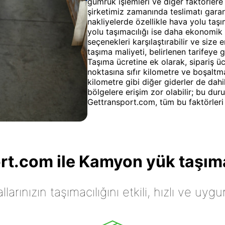
gümrük işlemleri ve diğer faktörlere 
şirketimiz zamanında teslimatı garant
nakliyelerde özellikle hava yolu taşı
yolu taşımacılığı ise daha ekonomik
seçenekleri karşılaştırabilir ve size
taşıma maliyeti, belirlenen tarifeye g
Taşıma ücretine ek olarak, sipariş 
noktasına sıfır kilometre ve boşalt
kilometre gibi diğer giderler de dahil
bölgelere erişim zor olabilir; bu duru
Gettransport.com, tüm bu faktörleri di
t.com ile Kamyon yük taşıma
arınızın taşımacılığını etkili, hızlı ve uygu