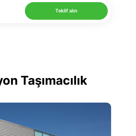
Teklif alın
yon Taşımacılık