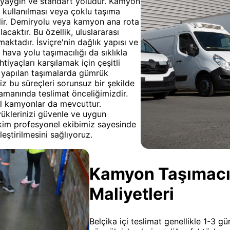
n yaygın ve standart yoludur. Kamyon
a kullanılması veya çoklu taşıma
idir. Demiryolu veya kamyon ana rota
caktır. Bu özellik, uluslararası
aktadır. İsviçre'nin dağlık yapısı ve
 hava yolu taşımacılığı da sıklıkla
tiyaçları karşılamak için çeşitli
ya yapılan taşımalarda gümrük
z bu süreçleri sorunsuz bir şekilde
zamanında teslimat önceliğimizdir.
zel kamyonlar da mevcuttur.
yüklerinizi güvenle ve uygun
akim profesyonel ekibimiz sayesinde
eştirilmesini sağlıyoruz.
Kamyon Taşımacılı
Maliyetleri
Belçika içi teslimat genellikle 1-3 gün