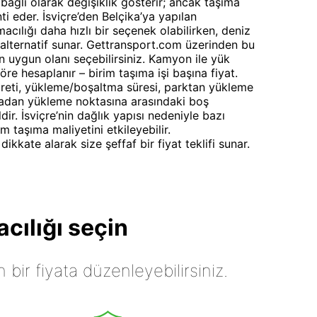
bağlı olarak değişiklik gösterir; ancak taşıma
i eder. İsviçre’den Belçika’ya yapılan
macılığı daha hızlı bir seçenek olabilirken, deniz
 alternatif sunar. Gettransport.com üzerinden bu
 en uygun olanı seçebilirsiniz. Kamyon ile yük
öre hesaplanır – birim taşıma işi başına fiyat.
ücreti, yükleme/boşaltma süresi, parktan yükleme
madan yükleme noktasına arasındaki boş
dir. İsviçre’nin dağlık yapısı nedeniyle bazı
m taşıma maliyetini etkileyebilir.
kkate alarak size şeffaf bir fiyat teklifi sunar.
cılığı seçin
n bir fiyata düzenleyebilirsiniz.