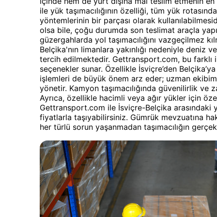
içinde hem de yurt dışına mal teslim etmenin e
ile yük taşımacılığının özelliği, tüm yük rotasınd
yöntemlerinin bir parçası olarak kullanılabilmes
olsa bile, çoğu durumda son teslimat araçla yapıla
güzergahlarda yol taşımacılığını vazgeçilmez kılm
Belçika'nın limanlara yakınlığı nedeniyle deniz ve
tercih edilmektedir. Gettransport.com, bu farklı ih
seçenekler sunar. Özellikle İsviçre’den Belçika’
işlemleri de büyük önem arz eder; uzman ekibimi
yönetir. Kamyon taşımacılığında güvenilirlik ve 
Ayrıca, özellikle hacimli veya ağır yükler için ö
Gettransport.com ile İsviçre-Belçika arasındaki 
fiyatlarla taşıyabilirsiniz. Gümrük mevzuatına h
her türlü sorun yaşanmadan taşımacılığın gerçekl