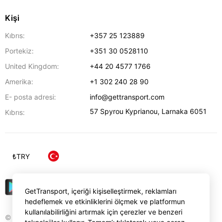
Kişi
Kıbrıs:
+357 25 123889
Portekiz:
+351 30 0528110
United Kingdom:
+44 20 4577 1766
Amerika:
+1 302 240 28 90
E- posta adresi:
info@gettransport.com
57 Spyrou Kyprianou
,
Larnaka
6051
Kıbrıs:
₺
TRY
GetTransport, içeriği kişiselleştirmek, reklamları
hedeflemek ve etkinliklerini ölçmek ve platformun
kullanılabilirliğini artırmak için çerezler ve benzeri
© Gettransport International Limited. GetTransport®