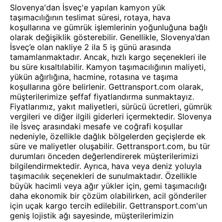
Slovenya'dan İsveç'e yapılan kamyon yük
taşımacılığının teslimat süresi, rotaya, hava
koşullarına ve gümrük işlemlerinin yoğunluğuna bağlı
olarak değişiklik gösterebilir. Genellikle, Slovenya’dan
İsveç’e olan nakliye 2 ila 5 iş günü arasında
tamamlanmaktadır. Ancak, hızlı kargo seçenekleri ile
bu süre kısaltılabilir. Kamyon taşımacılığının maliyeti,
yükün ağırlığına, hacmine, rotasına ve taşıma
koşullarına göre belirlenir. Gettransport.com olarak,
müşterilerimize şeffaf fiyatlandırma sunmaktayız.
Fiyatlarımız, yakıt maliyetleri, sürücü ücretleri, gümrük
vergileri ve diğer ilgili giderleri içermektedir. Slovenya
ile İsveç arasındaki mesafe ve coğrafi koşullar
nedeniyle, özellikle dağlık bölgelerden geçişlerde ek
süre ve maliyetler oluşabilir. Gettransport.com, bu tür
durumları önceden değerlendirerek müşterilerimizi
bilgilendirmektedir. Ayrıca, hava veya deniz yoluyla
taşımacılık seçenekleri de sunulmaktadır. Özellikle
büyük hacimli veya ağır yükler için, gemi taşımacılığı
daha ekonomik bir çözüm olabilirken, acil gönderiler
için uçak kargo tercih edilebilir. Gettransport.com'un
geniş lojistik ağı sayesinde, müşterilerimizin