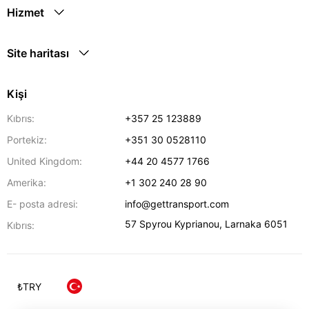
Hizmet
Site haritası
Kişi
Kıbrıs:
+357 25 123889
Portekiz:
+351 30 0528110
United Kingdom:
+44 20 4577 1766
Amerika:
+1 302 240 28 90
E- posta adresi:
info@gettransport.com
57 Spyrou Kyprianou
,
Larnaka
6051
Kıbrıs:
₺
TRY