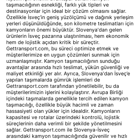
taşımacılığının esnekliği, farklı yük tipleri ve
destinasyonlar için ideal bir çözüm olmasını sağlar.
Özellikle İsveç’in geniş yüzölçümü ve dağınık yerleşim
yerleri düşünüldüğünde, son kilometre teslimatları için
kamyonların önemi büyüktür. Slovenya'dan gelen
ürünlerin İsveç pazarına ulaştırılması, hem ekonomik
hem de lojistik açıdan kritik bir süreçtir.
Gettransport.com, bu süreci optimize etmek ve
müşterilerimize en uygun çözümleri sunmak için
uzmanlaşmıştır. Kamyon taşımacılığının sunduğu
avantajlar arasında hızlı teslimat, yükün güvenliği ve
maliyet etkinliği yer alır. Ayrıca, Slovenya'dan İsveç’e
yapılan taşımalarda gümrük işlemleri de
Gettransport.com tarafından yönetilebilir, bu da
müşterilerimizin işlerini kolaylaştırır. Avrupa Birliği
içindeki taşımalarda genellikle tercih edilen kamyon
taşımacılığı, özellikle büyük hacimli ve zaman
hassasiyeti olan yükler için idealdir. Kamyonların
kapasitesi ve rotalar üzerindeki kontrolü, lojistik
süreçlerinin daha verimli bir şekilde yönetilmesini
sağlar. Gettransport.com ile Slovenya-İsveç
arasındaki kamyon taşımacılığında güvenilir ve hızlı