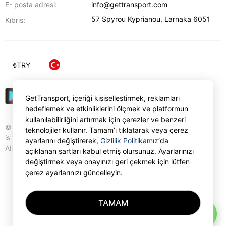
E- posta adresi:
info@gettransport.com
57 Spyrou Kyprianou
,
Larnaka
6051
Kıbrıs:
₺
TRY
GetTransport, içeriği kişiselleştirmek, reklamları
hedeflemek ve etkinliklerini ölçmek ve platformun
kullanılabilirliğini artırmak için çerezler ve benzeri
© Gettransport International Limited. GetTransport®
teknolojiler kullanır. Tamam’ı tıklatarak veya çerez
is trademark of Gettransport International Limited.
ayarlarını değiştirerek,
Gizlilik Politikamız
‘da
All rights reserved.
açıklanan şartları kabul etmiş olursunuz. Ayarlarınızı
değiştirmek veya onayınızı geri çekmek için lütfen
çerez ayarlarınızı güncelleyin.
TAMAM
AI