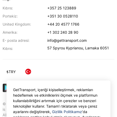
Kıbrıs:
+357 25 123889
Portekiz:
+351 30 0528110
United Kingdom:
+44 20 4577 1766
Amerika:
+1 302 240 28 90
E- posta adresi:
info@gettransport.com
57 Spyrou Kyprianou
,
Larnaka
6051
Kıbrıs:
₺
TRY
GetTransport, içeriği kişiselleştirmek, reklamları
hedeflemek ve etkinliklerini ölçmek ve platformun
kullanılabilirliğini artırmak için çerezler ve benzeri
© Gettransport International Limited. GetTransport®
teknolojiler kullanır. Tamam’ı tıklatarak veya çerez
is trademark of Gettransport International Limited.
ayarlarını değiştirerek,
Gizlilik Politikamız
‘da
All rights reserved.