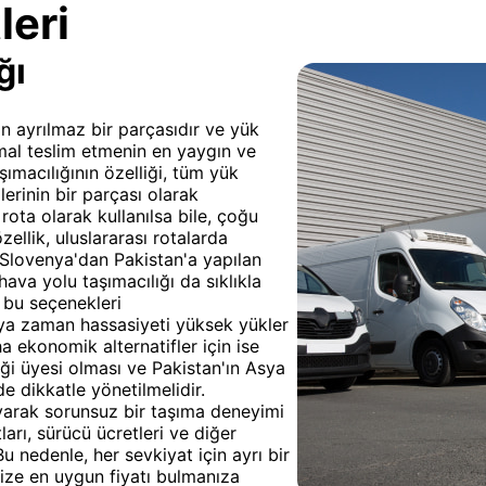
leri
ğı
nin ayrılmaz bir parçasıdır ve yük
mal teslim etmenin en yaygın ve
ımacılığının özelliği, tüm yük
erinin bir parçası olarak
rota olarak kullanılsa bile, çoğu
ellik, uluslararası rotalarda
 Slovenya'dan Pakistan'a yapılan
ava yolu taşımacılığı da sıklıkla
 bu seçenekleri
veya zaman hassasiyeti yüksek yükler
 ekonomik alternatifler için ise
liği üyesi olması ve Pakistan'ın Asya
e dikkatle yönetilmelidir.
yarak sorunsuz bir taşıma deneyimi
ları, sürücü ücretleri ve diğer
Bu nedenle, her sevkiyat için ayrı bir
size en uygun fiyatı bulmanıza