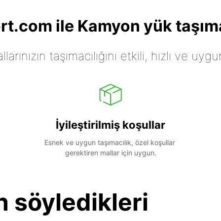
t.com ile Kamyon yük taşıma
arınızın taşımacılığını etkili, hızlı ve uygu
İyileştirilmiş koşullar
Esnek ve uygun taşımacılık, özel koşullar 
gerektiren mallar için uygun.
n söyledikleri