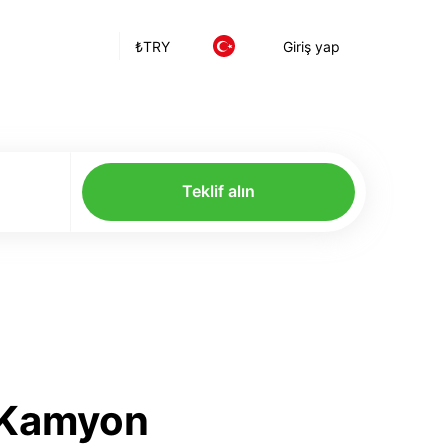
₺
TRY
Giriş yap
Teklif alın
n Kamyon