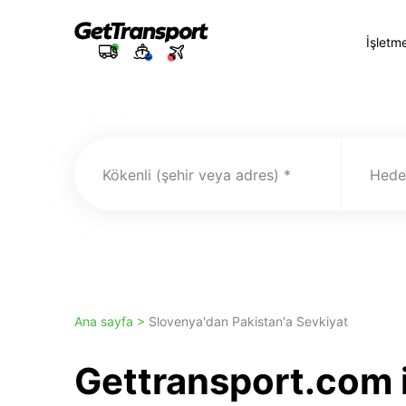
İşletm
Kökenli (şehir veya adres)
Hedef
Ana sayfa >
Slovenya'dan Pakistan'a Sevkiyat
Gettransport.com 