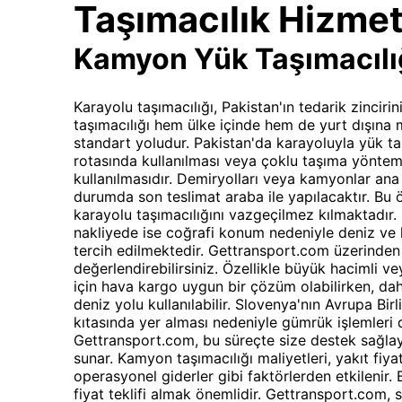
Taşımacılık Hizmet
Kamyon Yük Taşımacılı
Karayolu taşımacılığı, Pakistan'ın tedarik zinciri
taşımacılığı hem ülke içinde hem de yurt dışına 
standart yoludur. Pakistan'da karayoluyla yük taş
rotasında kullanılması veya çoklu taşıma yönteml
kullanılmasıdır. Demiryolları veya kamyonlar ana 
durumda son teslimat araba ile yapılacaktır. Bu öz
karayolu taşımacılığını vazgeçilmez kılmaktadır.
nakliyede ise coğrafi konum nedeniyle deniz ve h
tercih edilmektedir. Gettransport.com üzerinden
değerlendirebilirsiniz. Özellikle büyük hacimli 
için hava kargo uygun bir çözüm olabilirken, daha
deniz yolu kullanılabilir. Slovenya'nın Avrupa Bir
kıtasında yer alması nedeniyle gümrük işlemleri d
Gettransport.com, bu süreçte size destek sağla
sunar. Kamyon taşımacılığı maliyetleri, yakıt fiyat
operasyonel giderler gibi faktörlerden etkilenir. 
fiyat teklifi almak önemlidir. Gettransport.com, 