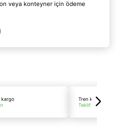
yon veya konteyner için ödeme
 kargo
Tren kargo
ın
Teklif alın