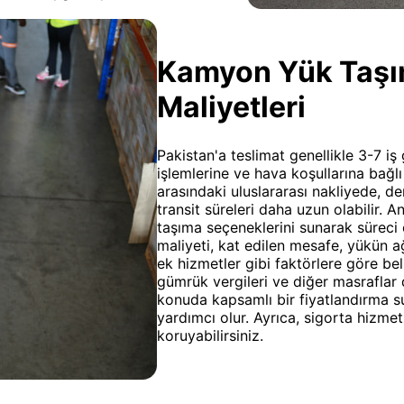
Kamyon Yük Taşıma
Maliyetleri
Pakistan'a teslimat genellikle 3-7 i
işlemlerine ve hava koşullarına bağlı
arasındaki uluslararası nakliyede, de
transit süreleri daha uzun olabilir. 
taşıma seçeneklerini sunarak süreci 
maliyeti, kat edilen mesafe, yükün ağı
ek hizmetler gibi faktörlere göre beli
gümrük vergileri ve diğer masraflar 
konuda kapsamlı bir fiyatlandırma s
yardımcı olur. Ayrıca, sigorta hizmetl
koruyabilirsiniz.