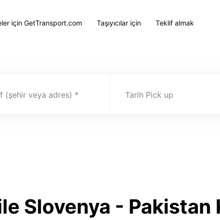
eler için GetTransport.com
Taşıyıcılar için
Teklif almak
 (şehir veya adres)
Tarih Pick up
ile Slovenya - Pakista