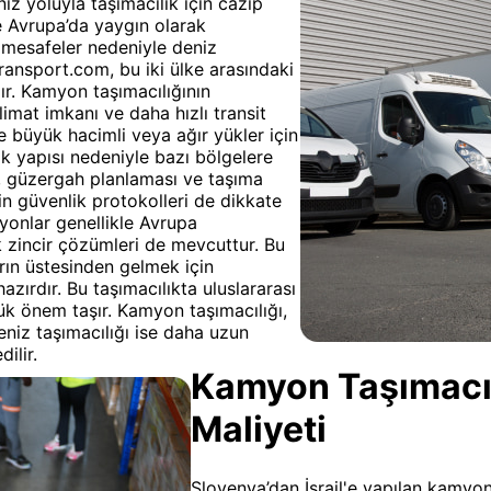
z yoluyla taşımacılık için cazip
le Avrupa’da yaygın olarak
ük mesafeler nedeniyle deniz
ransport.com, bu iki ülke arasındaki
ır. Kamyon taşımacılığının
limat imkanı ve daha hızlı transit
kle büyük hacimli veya ağır yükler için
ık yapısı nedeniyle bazı bölgelere
m, güzergah planlaması ve taşıma
in güvenlik protokolleri de dikkate
yonlar genellikle Avrupa
k zincir çözümleri de mevcuttur. Bu
arın üstesinden gelmek için
zırdır. Bu taşımacılıkta uluslararası
 önem taşır. Kamyon taşımacılığı,
deniz taşımacılığı ise daha uzun
ilir.
Kamyon Taşımacılı
Maliyeti
Slovenya’dan İsrail'e yapılan kamyon