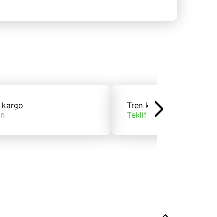
 kargo
Tren kargo
ın
Teklif alın