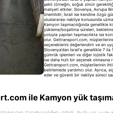
şekli (örneğin, soğuk zincir gereklil
maliyeti etkiler. Slovenya, Avrupa Bi
önemlidir; İsrail ise kendine özgü g
uluslararası nakliye konusunda uzman
Kamyon taşımacılığında genellikle kil
yükleme/boşaltma süreleri, bekletme ü
yoluyla yapılan taşımacılıkta ise kon
olur. Gettransport.com, müşterilerine
seçeneklerini değerlendirir ve en u
Slovenya’dan İsrail'e genellikle 7 ila
gümrük işlemleri ve diğer lojistik fak
ise daha hızlı bir seçenek olmasına 
Gettransport.com, müşterilerinin ih
belirlemede yardımcı olur. Ayrıca, si
eder ve güvenli bir nakliye süreci sa
t.com ile Kamyon yük taşıma
arınızın taşımacılığını etkili, hızlı ve uygu