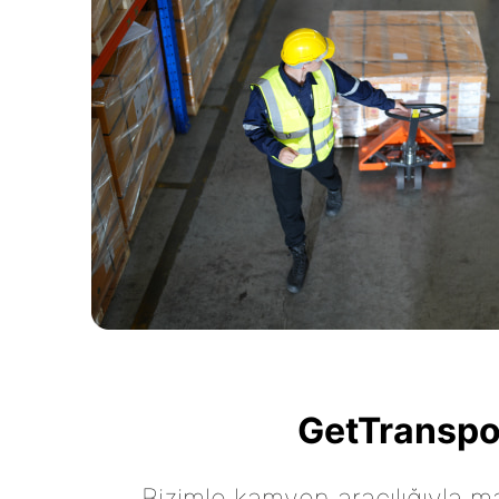
GetTranspor
Bizimle kamyon aracılığıyla mall