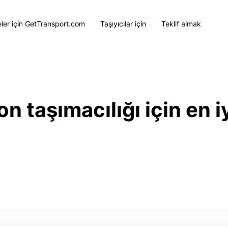
eler için GetTransport.com
Taşıyıcılar için
Teklif almak
 taşımacılığı için en iy