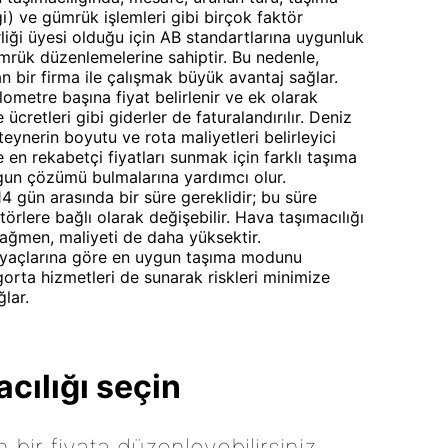
iği) ve gümrük işlemleri gibi birçok faktör
rliği üyesi olduğu için AB standartlarına uygunluk
ümrük düzenlemelerine sahiptir. Bu nedenle,
 bir firma ile çalışmak büyük avantaj sağlar.
ometre başına fiyat belirlenir ve ek olarak
cretleri gibi giderler de faturalandırılır. Deniz
teynerin boyutu ve rota maliyetleri belirleyici
 en rekabetçi fiyatları sunmak için farklı taşıma
ygun çözümü bulmalarına yardımcı olur.
 14 gün arasında bir süre gereklidir; bu süre
törlere bağlı olarak değişebilir. Hava taşımacılığı
rağmen, maliyeti de daha yüksektir.
tiyaçlarına göre en uygun taşıma modunu
gorta hizmetleri de sunarak riskleri minimize
ğlar.
cılığı seçin
n bir fiyata düzenleyebilirsiniz.