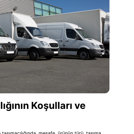
ğının Koşulları ve
 taşımacılığında, mesafe, ürünün türü, taşıma