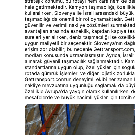
stratejik konumu, bu rotayı hem kara hem de deni
hale getirmektedir. Kamyon taşımacılığı, özellik
kullanılırken, Slovenya ile İsrail arasındaki büy
taşımacılığı da önemli bir rol oynamaktadır. Gett
güvenilir ve verimli nakliye çözümleri sunmaktad
avantajları arasında esneklik, kapıdan kapıya tes
süreleri yer alırken, deniz taşımacılığı ise özelli
uygun maliyetli bir seçenektir. Slovenya'nın dağl
erişim zor olabilir; bu nedenle Gettransport.co
modları konusunda uzmanlaşmıştır. Ayrıca, İsrail’
alınarak güvenli taşımacılık sağlanmaktadır. Kam
standartlarına uygun olup, özel yükler için soğu
rotada gümrük işlemleri ve diğer lojistik zorlukl
Gettransport.com’un deneyimli ekibi her zaman ha
nakliye mevzuatına uygunluğu sağlamak da büyük
özellikle Avrupa'da yaygın olarak kullanılırken, 
mesafelerde ve büyük hacimli yükler için tercih ed