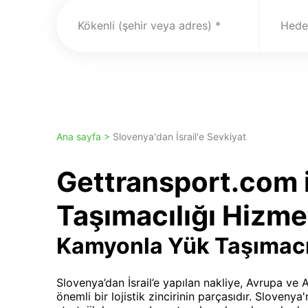
Kökenli (şehir veya adres)
Hedef
Ana sayfa >
Slovenya'dan İsrail'e Sevkiyat
Gettransport.com i
Taşımacılığı Hizmet
Kamyonla Yük Taşımacı
Slovenya’dan İsrail’e yapılan nakliye, Avrupa ve 
önemli bir lojistik zincirinin parçasıdır. Slovenya'n