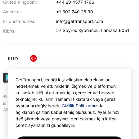
United Kingdom:
+44 20 4577 1766
Amerika:
+1 302 240 28 90
E- posta adresi:
info@gettransport.com
57 Spyrou Kyprianou
,
Larnaka
6051
Kıbrıs:
₺
TRY
GetTransport, içeriği kişiselleştirmek, reklamları
hedeflemek ve etkinliklerini ölçmek ve platformun
kullanılabilirliğini artırmak için çerezler ve benzeri
© Gettransport International Limited. GetTransport®
teknolojiler kullanır. Tamam’ı tıklatarak veya çerez
is trademark of Gettransport International Limited.
ayarlarını değiştirerek,
Gizlilik Politikamız
‘da
All rights reserved.
açıklanan şartları kabul etmiş olursunuz. Ayarlarınızı
değiştirmek veya onayınızı geri çekmek için lütfen
çerez ayarlarınızı güncelleyin.