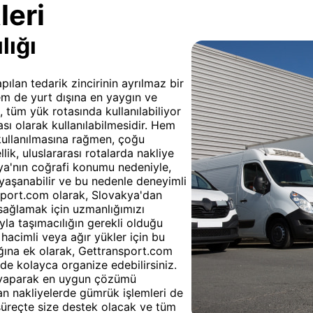
leri
lığı
ılan tedarik zincirinin ayrılmaz bir
em de yurt dışına en yaygın ve
, tüm yük rotasında kullanılabiliyor
sı olarak kullanılabilmesidir. Hem
kullanılmasına rağmen, çoğu
lik, uluslararası rotalarda nakliye
ya'nın coğrafi konumu nedeniyle,
ı yaşanabilir ve bu nedenle deneyimli
ansport.com olarak, Slovakya'dan
 sağlamak için uzmanlığımızı
yla taşımacılığın gerekli olduğu
hacimli veya ağır yükler için bu
ığına ek olarak, Gettransport.com
de kolayca organize edebilirsiniz.
ş yaparak en uygun çözümü
lan nakliyelerde gümrük işlemleri de
süreçte size destek olacak ve tüm