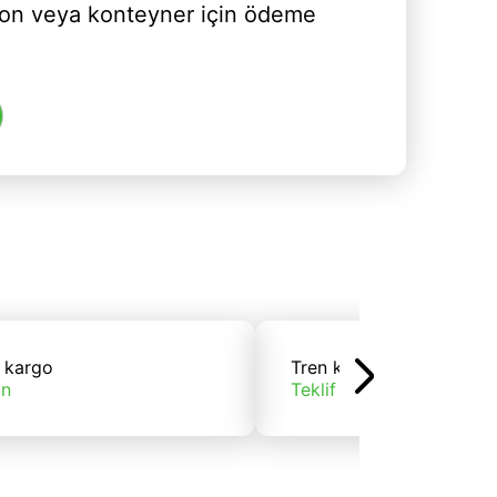
yon veya konteyner için ödeme
 kargo
Tren kargo
ın
Teklif alın