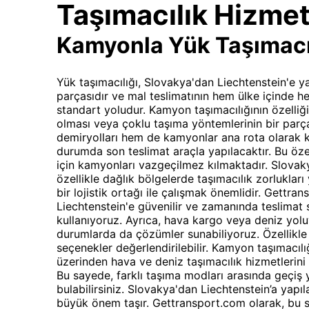
Taşımacılık Hizmet
Kamyonla Yük Taşımacı
Yük taşımacılığı, Slovakya'dan Liechtenstein'e yap
parçasıdır ve mal teslimatının hem ülke içinde h
standart yoludur. Kamyon taşımacılığının özelliği
olması veya çoklu taşıma yöntemlerinin bir parça
demiryolları hem de kamyonlar ana rota olarak 
durumda son teslimat araçla yapılacaktır. Bu özel
için kamyonları vazgeçilmez kılmaktadır. Slovak
özellikle dağlık bölgelerde taşımacılık zorluklar
bir lojistik ortağı ile çalışmak önemlidir. Gettr
Liechtenstein'e güvenilir ve zamanında teslimat
kullanıyoruz. Ayrıca, hava kargo veya deniz yolu
durumlarda da çözümler sunabiliyoruz. Özellikle 
seçenekler değerlendirilebilir. Kamyon taşımacıl
üzerinden hava ve deniz taşımacılık hizmetlerini 
Bu sayede, farklı taşıma modları arasında geçi
bulabilirsiniz. Slovakya'dan Liechtenstein’a yapı
büyük önem taşır. Gettransport.com olarak, bu 