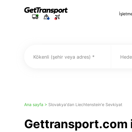
İşletm
Kökenli (şehir veya adres)
Hedef
Ana sayfa >
Slovakya'dan Liechtenstein'e Sevkiyat
Gettransport.com 