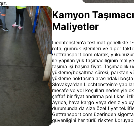
ğız.
Kamyon Taşımacıl
Maliyetler
Liechtenstein'a teslimat genellikle 1-
rota, gümrük işlemleri ve diğer faktö
Gettransport.com olarak, yükünüzün
ile yapılan yük taşımacılığının maliye
taşıma işi başına fiyat. Taşımacılık üc
yükleme/boşaltma süresi, parktan y
yükleme noktasına arasındaki boşta g
Slovakya'dan Liechtenstein'e yapılan 
mesafe ve yol koşulları nedeniyle ek
şeffaf bir fiyatlandırma politikası iz
Ayrıca, hava kargo veya deniz yoluy
durumunda da size özel fiyat teklifl
Gettransport.com üzerinden sigorta 
güvenliğini her türlü riskten koruyabil