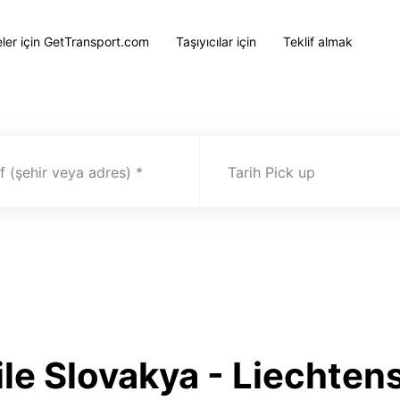
eler için GetTransport.com
Taşıyıcılar için
Teklif almak
 (şehir veya adres)
Tarih Pick up
ile Slovakya - Liechte