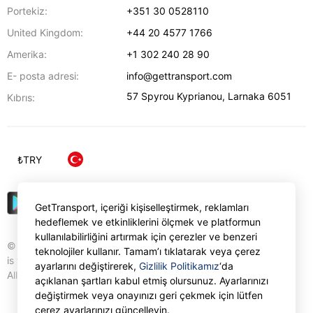
Portekiz:
+351 30 0528110
United Kingdom:
+44 20 4577 1766
Amerika:
+1 302 240 28 90
E- posta adresi:
info@gettransport.com
57 Spyrou Kyprianou
,
Larnaka
6051
Kıbrıs:
₺
TRY
GetTransport, içeriği kişiselleştirmek, reklamları
hedeflemek ve etkinliklerini ölçmek ve platformun
kullanılabilirliğini artırmak için çerezler ve benzeri
© Gettransport International Limited. GetTransport®
teknolojiler kullanır. Tamam’ı tıklatarak veya çerez
is trademark of Gettransport International Limited.
ayarlarını değiştirerek,
Gizlilik Politikamız
‘da
All rights reserved.
açıklanan şartları kabul etmiş olursunuz. Ayarlarınızı
değiştirmek veya onayınızı geri çekmek için lütfen
çerez ayarlarınızı güncelleyin.