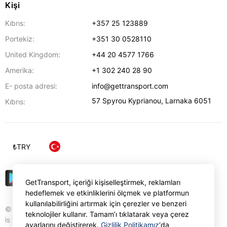
Kişi
Kıbrıs:
+357 25 123889
Portekiz:
+351 30 0528110
United Kingdom:
+44 20 4577 1766
Amerika:
+1 302 240 28 90
E- posta adresi:
info@gettransport.com
57 Spyrou Kyprianou
,
Larnaka
6051
Kıbrıs:
₺
TRY
GetTransport, içeriği kişiselleştirmek, reklamları
hedeflemek ve etkinliklerini ölçmek ve platformun
kullanılabilirliğini artırmak için çerezler ve benzeri
© Gettransport International Limited. GetTransport®
teknolojiler kullanır. Tamam’ı tıklatarak veya çerez
is trademark of Gettransport International Limited.
ayarlarını değiştirerek,
Gizlilik Politikamız
‘da