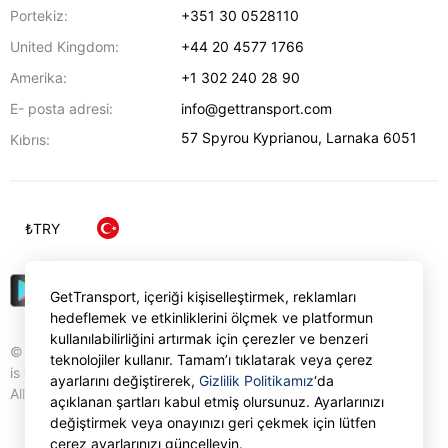
Portekiz:
+351 30 0528110
United Kingdom:
+44 20 4577 1766
Amerika:
+1 302 240 28 90
E- posta adresi:
info@gettransport.com
57 Spyrou Kyprianou
,
Larnaka
6051
Kıbrıs:
₺
TRY
GetTransport, içeriği kişiselleştirmek, reklamları
hedeflemek ve etkinliklerini ölçmek ve platformun
kullanılabilirliğini artırmak için çerezler ve benzeri
© Gettransport International Limited. GetTransport®
teknolojiler kullanır. Tamam’ı tıklatarak veya çerez
is trademark of Gettransport International Limited.
ayarlarını değiştirerek,
Gizlilik Politikamız
‘da
All rights reserved.
açıklanan şartları kabul etmiş olursunuz. Ayarlarınızı
değiştirmek veya onayınızı geri çekmek için lütfen
çerez ayarlarınızı güncelleyin.