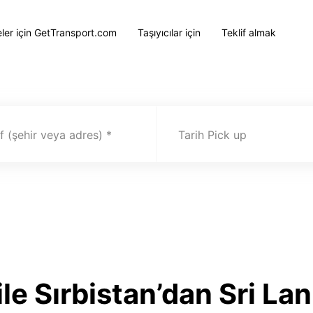
eler için GetTransport.com
Taşıyıcılar için
Teklif almak
 (şehir veya adres)
Tarih Pick up
le Sırbistan’dan Sri Lan