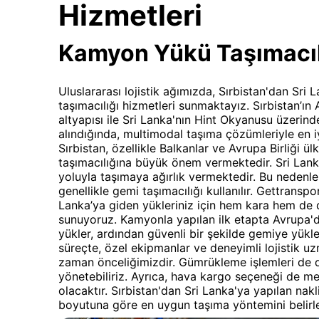
Hizmetleri
Kamyon Yükü Taşımacıl
Uluslararası lojistik ağımızda, Sırbistan'dan Sri
taşımacılığı hizmetleri sunmaktayız. Sırbistan’ın
altyapısı ile Sri Lanka'nın Hint Okyanusu üzerin
alındığında, multimodal taşıma çözümleriyle en 
Sırbistan, özellikle Balkanlar ve Avrupa Birliği ül
taşımacılığına büyük önem vermektedir. Sri Lanka
yoluyla taşımaya ağırlık vermektedir. Bu nedenle,
genellikle gemi taşımacılığı kullanılır. Gettranspo
Lanka’ya giden yükleriniz için hem kara hem de 
sunuyoruz. Kamyonla yapılan ilk etapta Avrupa'da
yükler, ardından güvenli bir şekilde gemiye yükle
süreçte, özel ekipmanlar ve deneyimli lojistik uz
zaman önceliğimizdir. Gümrükleme işlemleri de 
yönetebiliriz. Ayrıca, hava kargo seçeneği de m
olacaktır. Sırbistan'dan Sri Lanka'ya yapılan nak
boyutuna göre en uygun taşıma yöntemini belirleme