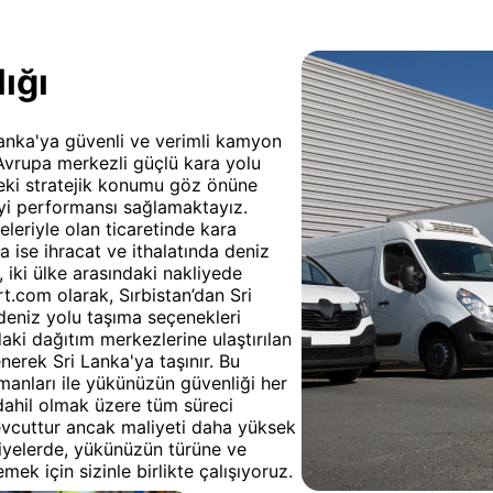
ığı
 Lanka'ya güvenli ve verimli kamyon
 Avrupa merkezli güçlü kara yolu
deki stratejik konumu göz önüne
iyi performansı sağlamaktayız.
keleriyle olan ticaretinde kara
 ise ihracat ve ithalatında deniz
 iki ülke arasındaki nakliyede
rt.com olarak, Sırbistan’dan Sri
deniz yolu taşıma seçenekleri
ki dağıtım merkezlerine ulaştırılan
nerek Sri Lanka'ya taşınır. Bu
manları ile yükünüzün güvenliği her
dahil olmak üzere tüm süreci
evcuttur ancak maliyeti daha yüksek
liyelerde, yükünüzün türüne ve
k için sizinle birlikte çalışıyoruz.