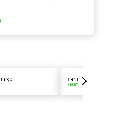
 kargo
Tren kargo
ın
Teklif alın