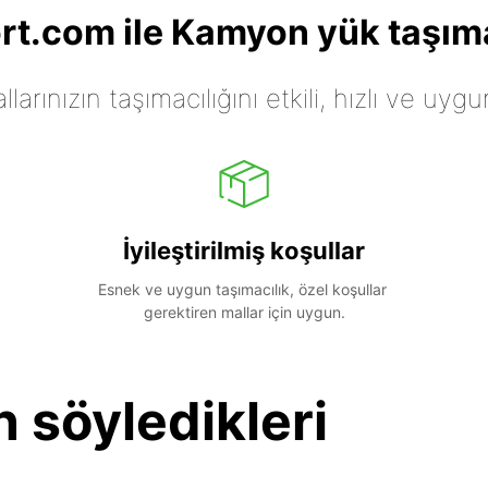
t.com ile Kamyon yük taşıma
arınızın taşımacılığını etkili, hızlı ve uygu
İyileştirilmiş koşullar
Esnek ve uygun taşımacılık, özel koşullar 
gerektiren mallar için uygun.
n söyledikleri