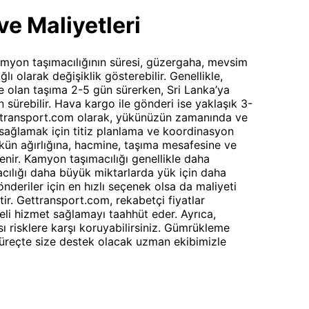
ve Maliyetleri
kamyon taşımacılığının süresi, güzergaha, mevsim
ı olarak değişiklik gösterebilir. Genellikle,
ne olan taşıma 2-5 gün sürerken, Sri Lanka’ya
 sürebilir. Hava kargo ile gönderi ise yaklaşık 3-
 Gettransport.com olarak, yükünüzün zamanında ve
i sağlamak için titiz planlama ve koordinasyon
ükün ağırlığına, hacmine, taşıma mesafesine ve
enir. Kamyon taşımacılığı genellikle daha
cılığı daha büyük miktarlarda yük için daha
önderiler için en hızlı seçenek olsa da maliyeti
ir. Gettransport.com, rekabetçi fiyatlar
li hizmet sağlamayı taahhüt eder. Ayrıca,
ı risklere karşı koruyabilirsiniz. Gümrükleme
süreçte size destek olacak uzman ekibimizle