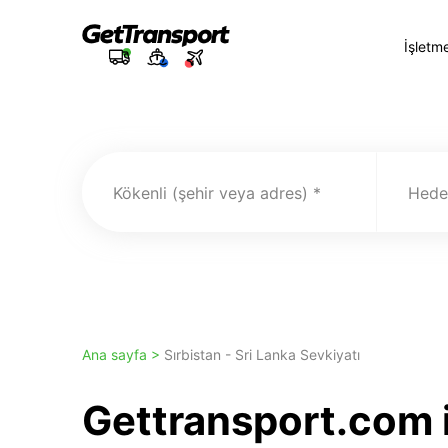
İşletm
Kökenli (şehir veya adres)
Hedef
Ana sayfa >
Sırbistan - Sri Lanka Sevkiyatı
Gettransport.com i