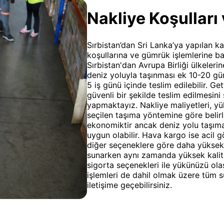
Nakliye Koşulları 
Sırbistan’dan Sri Lanka’ya yapılan 
koşullarına ve gümrük işlemlerine bağl
Sırbistan'dan Avrupa Birliği ülkeleri
deniz yoluyla taşınması ek 10-20 gün
5 iş günü içinde teslim edilebilir.
güvenli bir şekilde teslim edilmesin
yapmaktayız. Nakliye maliyetleri, y
seçilen taşıma yöntemine göre belirl
ekonomiktir ancak deniz yolu taşıma
uygun olabilir. Hava kargo ise acil g
diğer seçeneklere göre daha yüksekt
sunarken aynı zamanda yüksek kalite
sigorta seçenekleri ile yükünüzü olas
işlemleri de dahil olmak üzere tüm 
iletişime geçebilirsiniz.