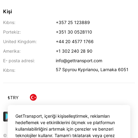
Kişi
Kıbrıs:
+357 25 123889
Portekiz:
+351 30 0528110
United Kingdom:
+44 20 4577 1766
Amerika:
+1 302 240 28 90
E- posta adresi:
info@gettransport.com
57 Spyrou Kyprianou
,
Larnaka
6051
Kıbrıs:
₺
TRY
GetTransport, içeriği kişiselleştirmek, reklamları
hedeflemek ve etkinliklerini ölçmek ve platformun
kullanılabilirliğini artırmak için çerezler ve benzeri
© Gettransport International Limited. GetTransport®
teknolojiler kullanır. Tamam’ı tıklatarak veya çerez