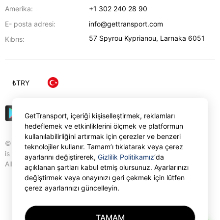
Amerika:
+1 302 240 28 90
E- posta adresi:
info@gettransport.com
57 Spyrou Kyprianou
,
Larnaka
6051
Kıbrıs:
₺
TRY
GetTransport, içeriği kişiselleştirmek, reklamları
hedeflemek ve etkinliklerini ölçmek ve platformun
kullanılabilirliğini artırmak için çerezler ve benzeri
© Gettransport International Limited. GetTransport®
teknolojiler kullanır. Tamam’ı tıklatarak veya çerez
is trademark of Gettransport International Limited.
ayarlarını değiştirerek,
Gizlilik Politikamız
‘da
All rights reserved.
açıklanan şartları kabul etmiş olursunuz. Ayarlarınızı
değiştirmek veya onayınızı geri çekmek için lütfen
çerez ayarlarınızı güncelleyin.
TAMAM