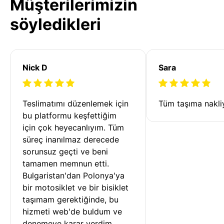
Müşterilerimizin
söyledikleri
Nick D
Sara
Teslimatımı düzenlemek için 
Tüm taşıma nakliy
bu platformu keşfettiğim 
için çok heyecanlıyım. Tüm 
süreç inanılmaz derecede 
sorunsuz geçti ve beni 
tamamen memnun etti. 
Bulgaristan'dan Polonya'ya 
bir motosiklet ve bir bisiklet 
taşımam gerektiğinde, bu 
hizmeti web'de buldum ve 
denemeye karar verdim. 