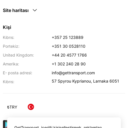
Site haritası
Kişi
Kıbrıs:
+357 25 123889
Portekiz:
+351 30 0528110
United Kingdom:
+44 20 4577 1766
Amerika:
+1 302 240 28 90
E- posta adresi:
info@gettransport.com
57 Spyrou Kyprianou
,
Larnaka
6051
Kıbrıs:
₺
TRY
GetTransport, içeriği kişiselleştirmek, reklamları