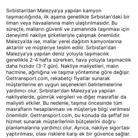
Sırbistan’dan Malezya’ya yapılan kamyon
taşımacılığında, ilk aşama genellikle Sırbistan'daki bir
liman veya havaalanına malın ulaştırılmasıdır. Bu
süreçte, malların güvenli ve zamanında taşınması için
deneyimli nakliye şirketleriyle çalışmak önemlidir.
Malezya’da ise, mallar yerel dağıtım kamyonlarına
aktarılır ve müşteriye teslim edilir. Sırbistan'dan
Malezya'ya yapılan deniz yoluyla taşımacılık
genellikle 2-4 hafta sürerken, hava yoluyla taşımacılık
daha hızlıdır (3-7 gün). Nakliye maliyetleri, malın
hacmine, ağırlığına ve taşıma yöntemine göre değişir.
Gettransport.com, rekabetçi fiyatlar sunarak
müşterilerine en uygun seçenekleri belirlemelerine
yardımcı olur. Sırbistan'dan Malezya'ya yapılan
nakliyelerde, gümrük vergileri ve diğer masraflar da
maliyeti etkiler. Bu nedenle, taşıma öncesinde tüm
masrafların hesaplanması ve müşteriye bilgi verilmesi
önemlidir. Gettransport.com, bu konuda da şeffaf bir
hizmet sunarak müşterilerinin bütçelerini doğru
planlamalarına yardımcı olur. Ayrıca, nakliye sigortası
yaptırılması, olası risklere karşı ek bir güvence sağlar.