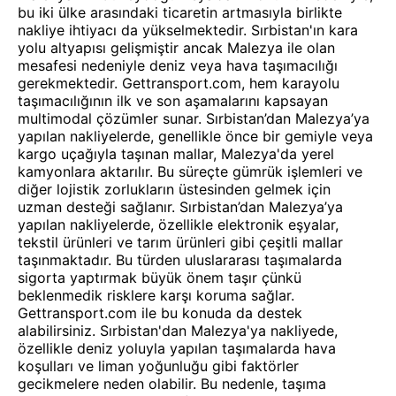
bu iki ülke arasındaki ticaretin artmasıyla birlikte
nakliye ihtiyacı da yükselmektedir. Sırbistan'ın kara
yolu altyapısı gelişmiştir ancak Malezya ile olan
mesafesi nedeniyle deniz veya hava taşımacılığı
gerekmektedir. Gettransport.com, hem karayolu
taşımacılığının ilk ve son aşamalarını kapsayan
multimodal çözümler sunar. Sırbistan’dan Malezya’ya
yapılan nakliyelerde, genellikle önce bir gemiyle veya
kargo uçağıyla taşınan mallar, Malezya'da yerel
kamyonlara aktarılır. Bu süreçte gümrük işlemleri ve
diğer lojistik zorlukların üstesinden gelmek için
uzman desteği sağlanır. Sırbistan’dan Malezya’ya
yapılan nakliyelerde, özellikle elektronik eşyalar,
tekstil ürünleri ve tarım ürünleri gibi çeşitli mallar
taşınmaktadır. Bu türden uluslararası taşımalarda
sigorta yaptırmak büyük önem taşır çünkü
beklenmedik risklere karşı koruma sağlar.
Gettransport.com ile bu konuda da destek
alabilirsiniz. Sırbistan'dan Malezya'ya nakliyede,
özellikle deniz yoluyla yapılan taşımalarda hava
koşulları ve liman yoğunluğu gibi faktörler
gecikmelere neden olabilir. Bu nedenle, taşıma