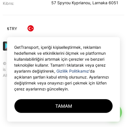
57 Spyrou Kyprianou
,
Larnaka
6051
Kıbrıs:
₺
TRY
GetTransport, içeriği kişiselleştirmek, reklamları
hedeflemek ve etkinliklerini ölçmek ve platformun
kullanılabilirliğini artırmak için çerezler ve benzeri
© Gettransport International Limited. GetTransport®
teknolojiler kullanır. Tamam’ı tıklatarak veya çerez
is trademark of Gettransport International Limited.
ayarlarını değiştirerek,
Gizlilik Politikamız
‘da
All rights reserved.
açıklanan şartları kabul etmiş olursunuz. Ayarlarınızı
değiştirmek veya onayınızı geri çekmek için lütfen
çerez ayarlarınızı güncelleyin.
TAMAM
AI