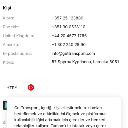
Kişi
Kıbrıs:
+357 25 123889
Portekiz:
+351 30 0528110
United Kingdom:
+44 20 4577 1766
Amerika:
+1 302 240 28 90
E- posta adresi:
info@gettransport.com
57 Spyrou Kyprianou
,
Larnaka
6051
Kıbrıs:
₺
TRY
GetTransport, içeriği kişiselleştirmek, reklamları
hedeflemek ve etkinliklerini ölçmek ve platformun
kullanılabilirliğini artırmak için çerezler ve benzeri
© Gettransport International Limited. GetTransport®
teknolojiler kullanır. Tamam’ı tıklatarak veya çerez