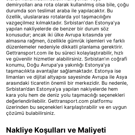
demiryolları ana rota olarak kullanılmış olsa bile, çoğu
durumda son teslimat araba ile yapılacaktır. Bu
özellik, uluslararası rotalarda yol taşımacılığını
vazgeçilmez kılmaktadır. Sırbistan'dan Estonya'ya
yapılan nakliyelerde de benzer bir durum söz
konusudur; ancak iki ülke Avrupa kıtasında yer
almasına rağmen, özellikle gümrük işlemleri ve farklı
düzenlemeler nedeniyle dikkatli planlama gerektirir.
Gettransport.com ile bu süreci kolaylaştırabilir, hızlı
ve güvenilir hizmetler alabilirsiniz. Sırbistan'ın coğrafi
konumu, Doğu Avrupa'ya yakınlığı Estonya'ya
taşımacılıkta avantajlar sağlamaktadır. Estonya ise
limanları ve dijital altyapısı sayesinde Avrupa ile Asya
arasındaki ticaretin önemli bir merkezidir. Bu nedenle,
Sırbistan’dan Estonya’ya yapılan nakiyelerde hem
kara yolu hem de deniz yolu taşımacılığı seçenekleri
değerlendirilebilir. Gettransport.com platformu
üzerinden bu seçenekleri karşılaştırabilir ve en uygun
çözümü bulabilirsiniz.
Nakliye Koşulları ve Maliyeti