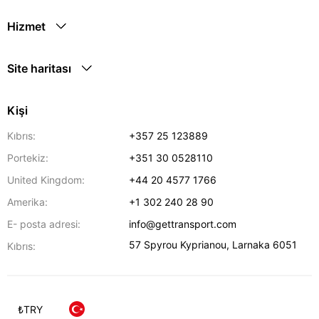
Hizmet
Site haritası
Kişi
Kıbrıs:
+357 25 123889
Portekiz:
+351 30 0528110
United Kingdom:
+44 20 4577 1766
Amerika:
+1 302 240 28 90
E- posta adresi:
info@gettransport.com
57 Spyrou Kyprianou
,
Larnaka
6051
Kıbrıs:
₺
TRY