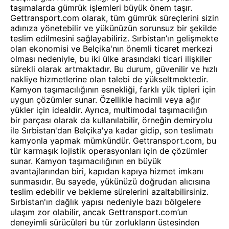
taşımalarda gümrük işlemleri büyük önem taşır.
Gettransport.com olarak, tüm gümrük süreçlerini sizin
adınıza yönetebilir ve yükünüzün sorunsuz bir şekilde
teslim edilmesini sağlayabiliriz. Sırbistan’ın gelişmekte
olan ekonomisi ve Belçika'nın önemli ticaret merkezi
olması nedeniyle, bu iki ülke arasındaki ticari ilişkiler
sürekli olarak artmaktadır. Bu durum, güvenilir ve hızlı
nakliye hizmetlerine olan talebi de yükseltmektedir.
Kamyon taşımacılığının esnekliği, farklı yük tipleri için
uygun çözümler sunar. Özellikle hacimli veya ağır
yükler için idealdir. Ayrıca, multimodal taşımacılığın
bir parçası olarak da kullanılabilir, örneğin demiryolu
ile Sırbistan'dan Belçika'ya kadar gidip, son teslimatı
kamyonla yapmak mümkündür. Gettransport.com, bu
tür karmaşık lojistik operasyonları için de çözümler
sunar. Kamyon taşımacılığının en büyük
avantajlarından biri, kapıdan kapıya hizmet imkanı
sunmasıdır. Bu sayede, yükünüzü doğrudan alıcısına
teslim edebilir ve bekleme sürelerini azaltabilirsiniz.
Sırbistan'ın dağlık yapısı nedeniyle bazı bölgelere
ulaşım zor olabilir, ancak Gettransport.com’un
deneyimli sürücüleri bu tür zorlukların üstesinden