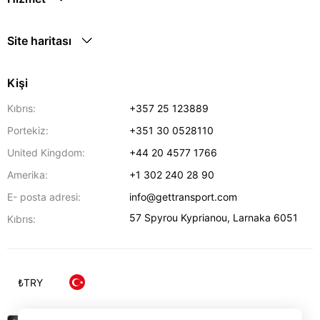
Site haritası
Kişi
Kıbrıs:
+357 25 123889
Portekiz:
+351 30 0528110
United Kingdom:
+44 20 4577 1766
Amerika:
+1 302 240 28 90
E- posta adresi:
info@gettransport.com
57 Spyrou Kyprianou
,
Larnaka
6051
Kıbrıs:
₺
TRY