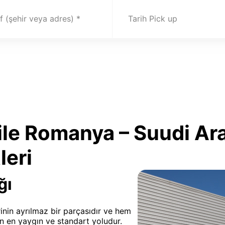
 (şehir veya adres)
Tarih Pick up
ile Romanya – Suudi A
leri
ğı
rinin ayrılmaz bir parçasıdır ve hem
n en yaygın ve standart yoludur.