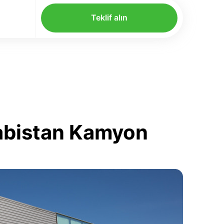
Teklif alın
rabistan Kamyon