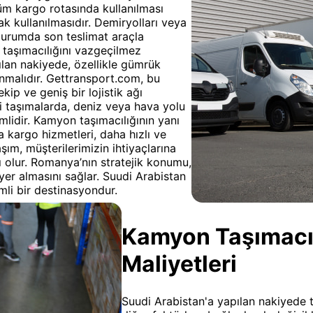
tüm kargo rotasında kullanılması
k kullanılmasıdır. Demiryolları veya
 durumda son teslimat araçla
ol taşımacılığını vazgeçilmez
lan nakiyede, özellikle gümrük
lınmalıdır. Gettransport.com, bu
kip ve geniş bir lojistik ağı
i taşımalarda, deniz veya hava yolu
mlidir. Kamyon taşımacılığının yanı
 kargo hizmetleri, daha hızlı ve
şım, müşterilerimizin ihtiyaçlarına
 olur. Romanya’nın stratejik konumu,
yer almasını sağlar. Suudi Arabistan
mli bir destinasyondur.
Kamyon Taşımacılı
Maliyetleri
Suudi Arabistan'a yapılan nakiyede t