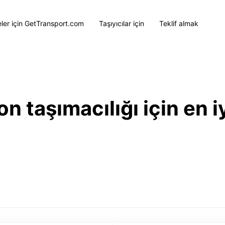
eler için GetTransport.com
Taşıyıcılar için
Teklif almak
 taşımacılığı için en iy