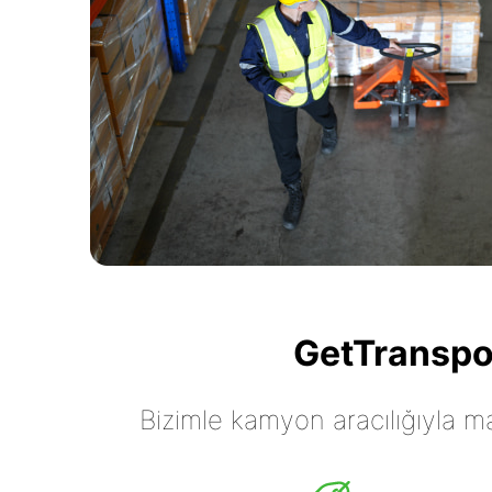
GetTranspor
Bizimle kamyon aracılığıyla mall