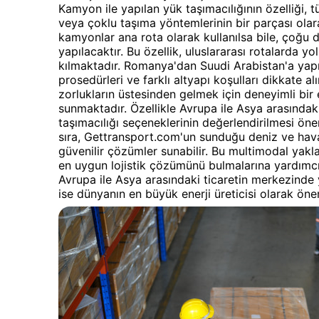
Kamyon ile yapılan yük taşımacılığının özelliği, 
veya çoklu taşıma yöntemlerinin bir parçası olara
kamyonlar ana rota olarak kullanılsa bile, çoğu
yapılacaktır. Bu özellik, uluslararası rotalarda y
kılmaktadır. Romanya'dan Suudi Arabistan'a yapı
prosedürleri ve farklı altyapı koşulları dikkate a
zorlukların üstesinden gelmek için deneyimli bir e
sunmaktadır. Özellikle Avrupa ile Asya arasındak
taşımacılığı seçeneklerinin değerlendirilmesi öne
sıra, Gettransport.com'un sunduğu deniz ve hava
güvenilir çözümler sunabilir. Bu multimodal yakla
en uygun lojistik çözümünü bulmalarına yardımcı
Avrupa ile Asya arasındaki ticaretin merkezinde 
ise dünyanın en büyük enerji üreticisi olarak öne