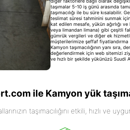
diğer faktörlere bağlı olarak değişik
taşımalar 5-10 iş günü arasında ta
taşımacılığı ile bu süre kısalabilir.
teslimat süresi tahminini sunmak için
kat edilen mesafe, yükün ağırlığı ve
veya limandan limana) gibi çeşitli fak
gümrük vergileri ve diğer ek hizmetl
müşterilerimize şeffaf fiyatlandırma 
Kamyon taşımacılığının yanı sıra, de
değerlendirmek için web sitemizi ziy
ve hızlı bir şekilde yükünüzü Suudi Ar
t.com ile Kamyon yük taşıma
arınızın taşımacılığını etkili, hızlı ve uygu