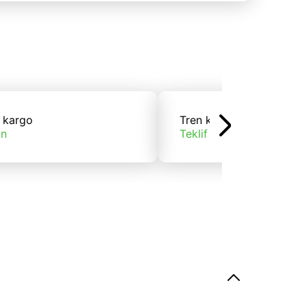
 kargo
Tren kargo
ın
Teklif alın