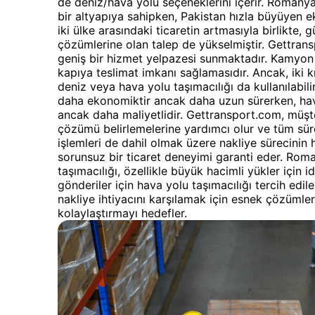
de deniz/hava yolu seçeneklerini içerir. Romanya,
bir altyapıya sahipken, Pakistan hızla büyüyen 
iki ülke arasındaki ticaretin artmasıyla birlikte, 
çözümlerine olan talep de yükselmiştir. Gettrans
geniş bir hizmet yelpazesi sunmaktadır. Kamyon t
kapıya teslimat imkanı sağlamasıdır. Ancak, iki k
deniz veya hava yolu taşımacılığı da kullanılabilir
daha ekonomiktir ancak daha uzun sürerken, hava
ancak daha maliyetlidir. Gettransport.com, müşte
çözümü belirlemelerine yardımcı olur ve tüm sü
işlemleri de dahil olmak üzere nakliye sürecini
sorunsuz bir ticaret deneyimi garanti eder. Ro
taşımacılığı, özellikle büyük hacimli yükler için 
gönderiler için hava yolu taşımacılığı tercih edile
nakliye ihtiyacını karşılamak için esnek çözümler 
kolaylaştırmayı hedefler.