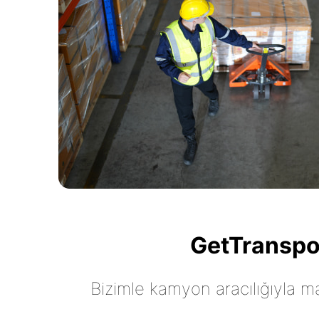
GetTranspor
Bizimle kamyon aracılığıyla mall