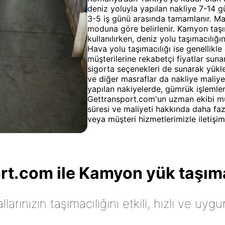
deniz yoluyla yapılan nakliye 7-14 gü
3-5 iş günü arasında tamamlanır. Mal
moduna göre belirlenir. Kamyon taşı
kullanılırken, deniz yolu taşımacılığ
Hava yolu taşımacılığı ise genellikl
müşterilerine rekabetçi fiyatlar sunar
sigorta seçenekleri de sunarak yükle
ve diğer masraflar da nakliye maliye
yapılan nakiyelerde, gümrük işlemler
Gettransport.com'un uzman ekibi müş
süresi ve maliyeti hakkında daha fazl
veya müşteri hizmetlerimizle iletişim
t.com ile Kamyon yük taşıma
arınızın taşımacılığını etkili, hızlı ve uygu