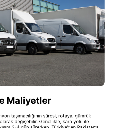
e Maliyetler
on taşımacılığının süresi, rotaya, gümrük
olarak değişebilir. Genellikle, kara yolu ile
ısım 2-4 gün sürerken, Türkiye’den Pakistan’a