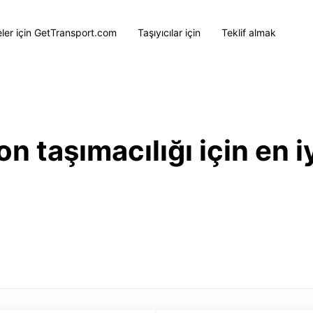
eler için GetTransport.com
Taşıyıcılar için
Teklif almak
 taşımacılığı için en iy