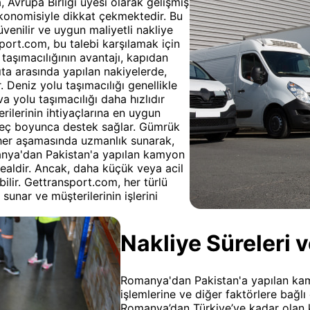
 Avrupa Birliği üyesi olarak gelişmiş
ekonomisiyle dikkat çekmektedir. Bu
güvenilir ve uygun maliyetli nakliye
port.com, bu talebi karşılamak için
aşımacılığının avantajı, kapıdan
ıta arasında yapılan nakiyelerde,
. Deniz yolu taşımacılığı genellikle
 yolu taşımacılığı daha hızlıdır
rilerinin ihtiyaçlarına en uygun
reç boyunca destek sağlar. Gümrük
n her aşamasında uzmanlık sunarak,
manya'dan Pakistan'a yapılan kamyon
idealdir. Ancak, daha küçük veya acil
bilir. Gettransport.com, her türlü
sunar ve müşterilerinin işlerini
Nakliye Süreleri v
Romanya'dan Pakistan'a yapılan kamy
işlemlerine ve diğer faktörlere bağlı 
Romanya’dan Türkiye’ye kadar olan k