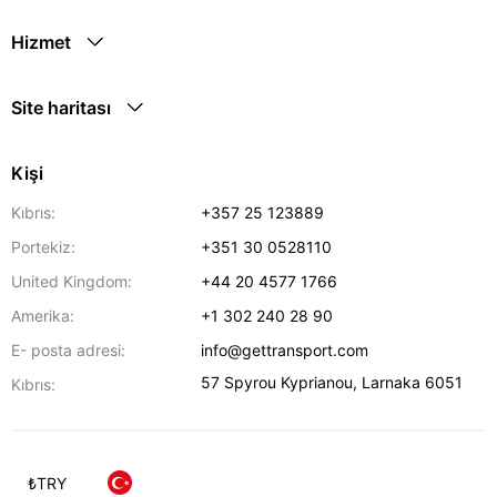
Hizmet
Site haritası
Kişi
Kıbrıs:
+357 25 123889
Portekiz:
+351 30 0528110
United Kingdom:
+44 20 4577 1766
Amerika:
+1 302 240 28 90
E- posta adresi:
info@gettransport.com
57 Spyrou Kyprianou
,
Larnaka
6051
Kıbrıs:
₺
TRY