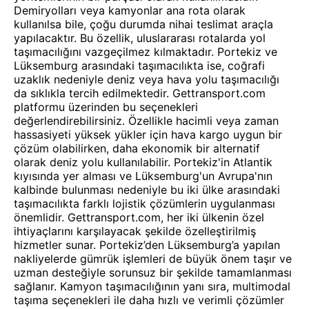
Demiryolları veya kamyonlar ana rota olarak
kullanılsa bile, çoğu durumda nihai teslimat araçla
yapılacaktır. Bu özellik, uluslararası rotalarda yol
taşımacılığını vazgeçilmez kılmaktadır. Portekiz ve
Lüksemburg arasındaki taşımacılıkta ise, coğrafi
uzaklık nedeniyle deniz veya hava yolu taşımacılığı
da sıklıkla tercih edilmektedir. Gettransport.com
platformu üzerinden bu seçenekleri
değerlendirebilirsiniz. Özellikle hacimli veya zaman
hassasiyeti yüksek yükler için hava kargo uygun bir
çözüm olabilirken, daha ekonomik bir alternatif
olarak deniz yolu kullanılabilir. Portekiz'in Atlantik
kıyısında yer alması ve Lüksemburg'un Avrupa'nın
kalbinde bulunması nedeniyle bu iki ülke arasındaki
taşımacılıkta farklı lojistik çözümlerin uygulanması
önemlidir. Gettransport.com, her iki ülkenin özel
ihtiyaçlarını karşılayacak şekilde özelleştirilmiş
hizmetler sunar. Portekiz’den Lüksemburg’a yapılan
nakliyelerde gümrük işlemleri de büyük önem taşır ve
uzman desteğiyle sorunsuz bir şekilde tamamlanması
sağlanır. Kamyon taşımacılığının yanı sıra, multimodal
taşıma seçenekleri ile daha hızlı ve verimli çözümler