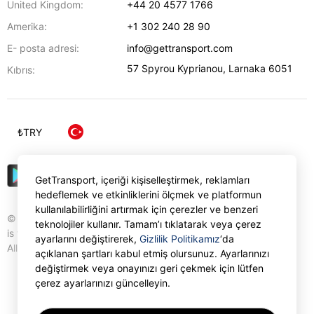
United Kingdom:
+44 20 4577 1766
Amerika:
+1 302 240 28 90
E- posta adresi:
info@gettransport.com
57 Spyrou Kyprianou
,
Larnaka
6051
Kıbrıs:
₺
TRY
GetTransport, içeriği kişiselleştirmek, reklamları
hedeflemek ve etkinliklerini ölçmek ve platformun
kullanılabilirliğini artırmak için çerezler ve benzeri
© Gettransport International Limited. GetTransport®
teknolojiler kullanır. Tamam’ı tıklatarak veya çerez
is trademark of Gettransport International Limited.
ayarlarını değiştirerek,
Gizlilik Politikamız
‘da
All rights reserved.
açıklanan şartları kabul etmiş olursunuz. Ayarlarınızı
değiştirmek veya onayınızı geri çekmek için lütfen
çerez ayarlarınızı güncelleyin.