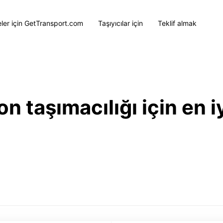
eler için GetTransport.com
Taşıyıcılar için
Teklif almak
 taşımacılığı için en iy