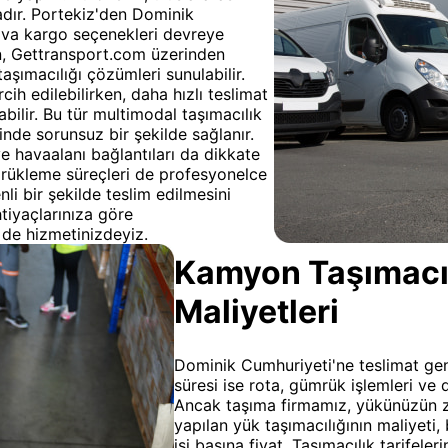
adır. Portekiz'den Dominik
ava kargo seçenekleri devreye
için, Gettransport.com üzerinden
aşımacılığı çözümleri sunulabilir.
rcih edilebilirken, daha hızlı teslimat
bilir. Bu tür multimodal taşımacılık
nde sorunsuz bir şekilde sağlanır.
e havaalanı bağlantıları da dikkate
mrükleme süreçleri de profesyonelce
i bir şekilde teslim edilmesini
htiyaçlarınıza göre
e de hizmetinizdeyiz.
Kamyon Taşımacılı
Maliyetleri
Dominik Cumhuriyeti'ne teslimat genel
süresi ise rota, gümrük işlemleri ve d
Ancak taşıma firmamız, yükünüzün z
yapılan yük taşımacılığının maliyeti,
işi başına fiyat. Taşımacılık tarifele