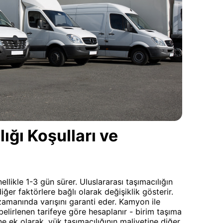
ğı Koşulları ve
likle 1-3 gün sürer. Uluslararası taşımacılığın
iğer faktörlere bağlı olarak değişiklik gösterir.
amanında varışını garanti eder. Kamyon ile
 belirlenen tarifeye göre hesaplanır - birim taşıma
rine ek olarak, yük taşımacılığının maliyetine diğer