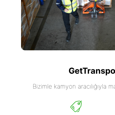
GetTranspor
Bizimle kamyon aracılığıyla mall