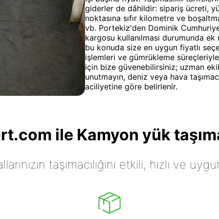
giderler de dâhildir: sipariş ücreti
noktasına sıfır kilometre ve boşalt
vb. Portekiz'den Dominik Cumhuriyet
kargosu kullanılması durumunda ek m
bu konuda size en uygun fiyatlı seçe
işlemleri ve gümrükleme süreçleriyle i
için bize güvenebilirsiniz; uzman eki
unutmayın, deniz veya hava taşımacı
aciliyetine göre belirlenir.
t.com ile Kamyon yük taşıma
arınızın taşımacılığını etkili, hızlı ve uygu