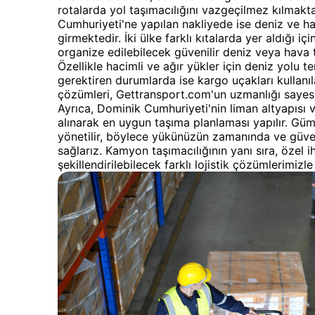
rotalarda yol taşımacılığını vazgeçilmez kılmakt
Cumhuriyeti'ne yapılan nakliyede ise deniz ve h
girmektedir. İki ülke farklı kıtalarda yer aldığı 
organize edilebilecek güvenilir deniz veya hava t
Özellikle hacimli ve ağır yükler için deniz yolu te
gerektiren durumlarda ise kargo uçakları kullanıla
çözümleri, Gettransport.com'un uzmanlığı sayesi
Ayrıca, Dominik Cumhuriyeti'nin liman altyapısı v
alınarak en uygun taşıma planlaması yapılır. Gü
yönetilir, böylece yükünüzün zamanında ve güvenl
sağlarız. Kamyon taşımacılığının yanı sıra, özel i
şekillendirilebilecek farklı lojistik çözümlerimizl