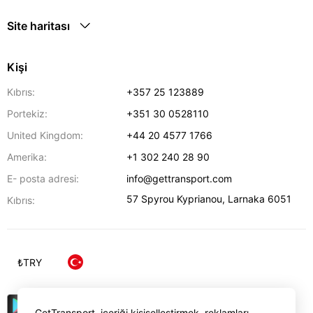
Site haritası
Kişi
Kıbrıs:
+357 25 123889
Portekiz:
+351 30 0528110
United Kingdom:
+44 20 4577 1766
Amerika:
+1 302 240 28 90
E- posta adresi:
info@gettransport.com
57 Spyrou Kyprianou
,
Larnaka
6051
Kıbrıs:
₺
TRY
GetTransport, içeriği kişiselleştirmek, reklamları