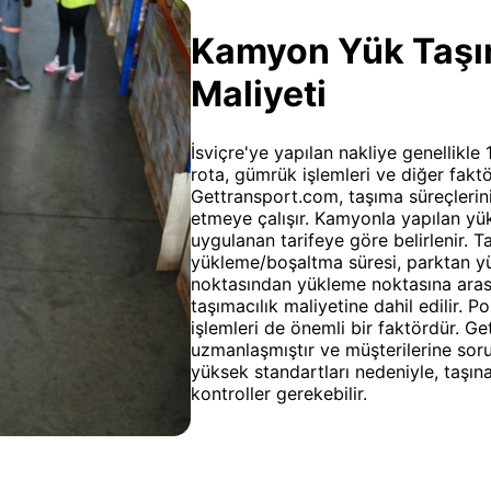
Kamyon Yük Taşıma
Maliyeti
İsviçre'ye yapılan nakliye genellikle 
rota, gümrük işlemleri ve diğer faktör
Gettransport.com, taşıma süreçlerin
etmeye çalışır. Kamyonla yapılan yük 
uygulanan tarifeye göre belirlenir. Ta
yükleme/boşaltma süresi, parktan yü
noktasından yükleme noktasına arası
taşımacılık maliyetine dahil edilir. 
işlemleri de önemli bir faktördür. Ge
uzmanlaşmıştır ve müşterilerine soru
yüksek standartları nedeniyle, taşı
kontroller gerekebilir.