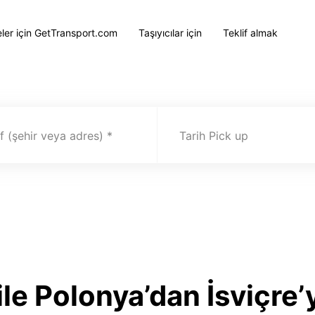
eler için GetTransport.com
Taşıyıcılar için
Teklif almak
 (şehir veya adres)
Tarih Pick up
le Polonya’dan İsviçre’