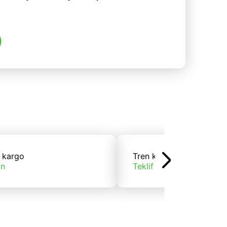
 kargo
Tren kargo
ın
Teklif alın