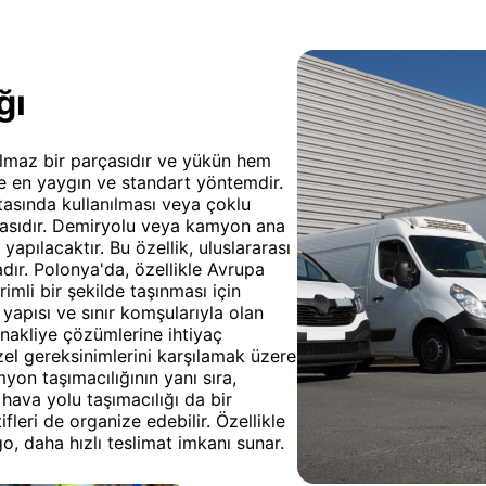
ğı
yrılmaz bir parçasıdır ve yükün hem
de en yaygın ve standart yöntemdir.
tasında kullanılması veya çoklu
lmasıdır. Demiryolu veya kamyon ana
apılacaktır. Bu özellik, uluslararası
dır. Polonya'da, özellikle Avrupa
rimli bir şekilde taşınması için
 yapısı ve sınır komşularıyla olan
nakliye çözümlerine ihtiyaç
el gereksinimlerini karşılamak üzere
on taşımacılığının yanı sıra,
hava yolu taşımacılığı da bir
leri de organize edebilir. Özellikle
o, daha hızlı teslimat imkanı sunar.