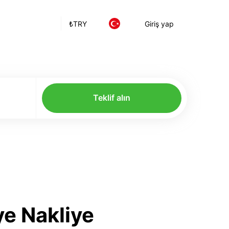
₺
TRY
Giriş yap
Teklif alın
ye Nakliye