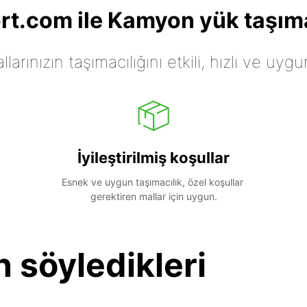
t.com ile Kamyon yük taşıma
arınızın taşımacılığını etkili, hızlı ve uygu
İyileştirilmiş koşullar
Esnek ve uygun taşımacılık, özel koşullar 
gerektiren mallar için uygun.
n söyledikleri