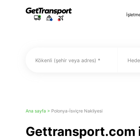
İşletm
Kökenli (şehir veya adres)
Hedef
Ana sayfa >
Polonya-İsviçre Nakliyesi
Gettransport.com i