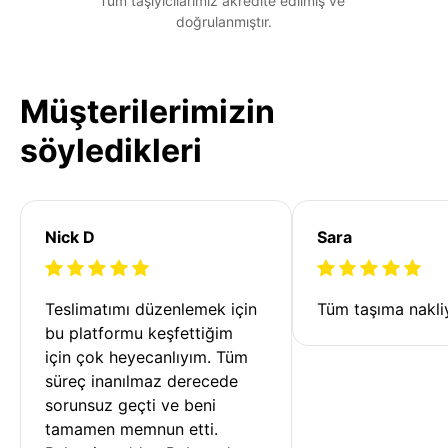
Tüm taşıyıcılarımız akredite edilmiş ve 
doğrulanmıştır.
Müşterilerimizin
söyledikleri
Nick D
Sara
Teslimatımı düzenlemek için 
Tüm taşıma nakliy
bu platformu keşfettiğim 
için çok heyecanlıyım. Tüm 
süreç inanılmaz derecede 
sorunsuz geçti ve beni 
tamamen memnun etti. 