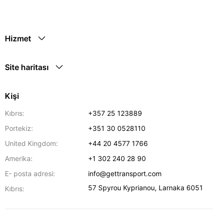
Hizmet
Site haritası
Kişi
Kıbrıs:
+357 25 123889
Portekiz:
+351 30 0528110
United Kingdom:
+44 20 4577 1766
Amerika:
+1 302 240 28 90
E- posta adresi:
info@gettransport.com
57 Spyrou Kyprianou
,
Larnaka
6051
Kıbrıs: