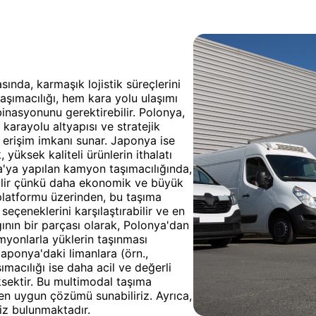
sında, karmaşık lojistik süreçlerini
aşımacılığı, hem kara yolu ulaşımı
inasyonunu gerektirebilir. Polonya,
 karayolu altyapısı ve stratejik
erişim imkanı sunar. Japonya ise
yüksek kaliteli ürünlerin ithalatı
a'ya yapılan kamyon taşımacılığında,
 edilir çünkü daha ekonomik ve büyük
platformu üzerinden, bu taşıma
 seçeneklerini karşılaştırabilir ve en
ının bir parçası olarak, Polonya'dan
myonlarla yüklerin taşınması
Japonya'daki limanlara (örn.,
acılığı ise daha acil ve değerli
üksektir. Bu multimodal taşıma
 en uygun çözümü sunabiliriz. Ayrıca,
z bulunmaktadır.