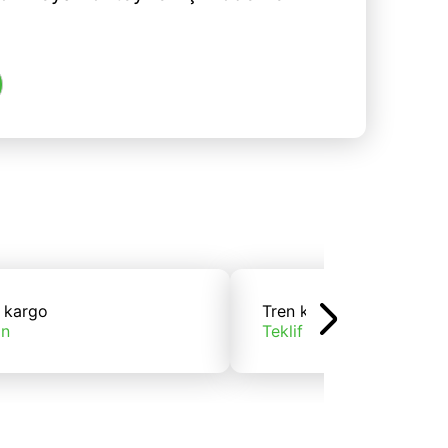
 kargo
Tren kargo
ın
Teklif alın