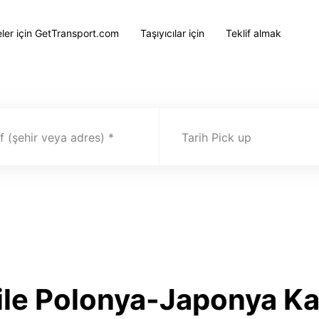
eler için GetTransport.com
Taşıyıcılar için
Teklif almak
 (şehir veya adres)
Tarih Pick up
ile Polonya-Japonya K