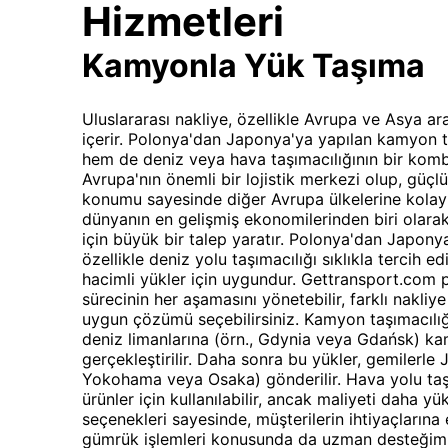
Hizmetleri
Kamyonla Yük Taşıma
Uluslararası nakliye, özellikle Avrupa ve Asya ara
içerir. Polonya'dan Japonya'ya yapılan kamyon t
hem de deniz veya hava taşımacılığının bir komb
Avrupa'nın önemli bir lojistik merkezi olup, güçlü
konumu sayesinde diğer Avrupa ülkelerine kolay 
dünyanın en gelişmiş ekonomilerinden biri olarak, 
için büyük bir talep yaratır. Polonya'dan Japony
özellikle deniz yolu taşımacılığı sıklıkla tercih
hacimli yükler için uygundur. Gettransport.com 
sürecinin her aşamasını yönetebilir, farklı nakliye
uygun çözümü seçebilirsiniz. Kamyon taşımacılığ
deniz limanlarına (örn., Gdynia veya Gdańsk) ka
gerçekleştirilir. Daha sonra bu yükler, gemilerle 
Yokohama veya Osaka) gönderilir. Hava yolu taşım
ürünler için kullanılabilir, ancak maliyeti daha y
seçenekleri sayesinde, müşterilerin ihtiyaçlarına
gümrük işlemleri konusunda da uzman desteğimi