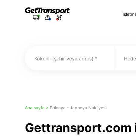
İşletm
Kökenli (şehir veya adres)
Hedef
Ana sayfa >
Polonya - Japonya Nakliyesi
Gettransport.com 