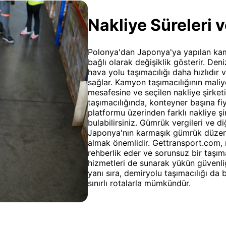
Nakliye Süreleri v
Polonya'dan Japonya'ya yapılan kam
bağlı olarak değişiklik gösterir. Deni
hava yolu taşımacılığı daha hızlıdır 
sağlar. Kamyon taşımacılığının maliy
mesafesine ve seçilen nakliye şirketi
taşımacılığında, konteyner başına fiy
platformu üzerinden farklı nakliye şir
bulabilirsiniz. Gümrük vergileri ve d
Japonya'nın karmaşık gümrük düzenl
almak önemlidir. Gettransport.com,
rehberlik eder ve sorunsuz bir taşıma
hizmetleri de sunarak yükün güvenliği
yanı sıra, demiryolu taşımacılığı da 
sınırlı rotalarla mümkündür.