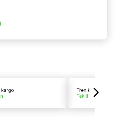
 kargo
Tren kargo
ın
Teklif alın