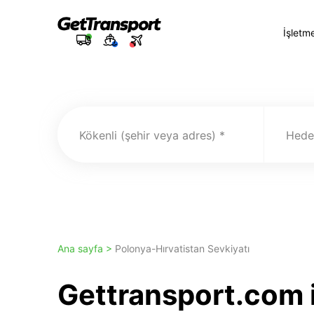
İşletm
Kökenli (şehir veya adres)
Hedef
Ana sayfa >
Polonya-Hırvatistan Sevkiyatı
Gettransport.com i