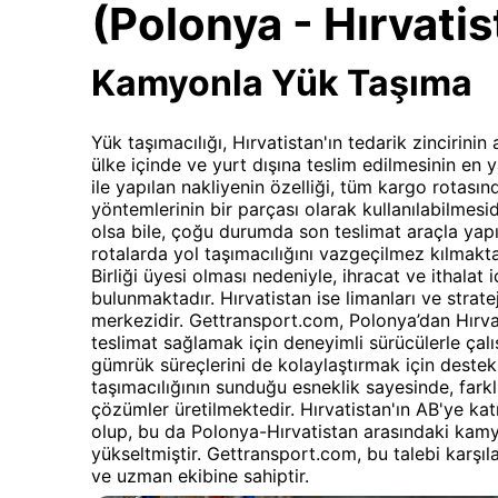
(Polonya - Hırvatis
Kamyonla Yük Taşıma
Yük taşımacılığı, Hırvatistan'ın tedarik zincirinin
ülke içinde ve yurt dışına teslim edilmesinin en
ile yapılan nakliyenin özelliği, tüm kargo rotası
yöntemlerinin bir parçası olarak kullanılabilmes
olsa bile, çoğu durumda son teslimat araçla yapıl
rotalarda yol taşımacılığını vazgeçilmez kılmakta
Birliği üyesi olması nedeniyle, ihracat ve ithalat i
bulunmaktadır. Hırvatistan ise limanları ve strate
merkezidir. Gettransport.com, Polonya’dan Hırva
teslimat sağlamak için deneyimli sürücülerle çalı
gümrük süreçlerini de kolaylaştırmak için dest
taşımacılığının sunduğu esneklik sayesinde, farklı
çözümler üretilmektedir. Hırvatistan'ın AB'ye katı
olup, bu da Polonya-Hırvatistan arasındaki kamyo
yükseltmiştir. Gettransport.com, bu talebi karşıl
ve uzman ekibine sahiptir.