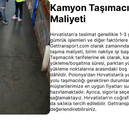
Kamyon Taşımacılı
Maliyeti
Hırvatistan'a teslimat genellikle 1-3 
gümrük işlemleri ve diğer faktörlere 
Gettransport.com olarak zamanında 
taşıma maliyeti, birim nakliye işi ba
Taşımacılık tarifelerine ek olarak, ka
yükleme/boşaltma süresi, parktan y
yükleme noktalarına arasındaki boş 
dâhildir. Polonya'dan Hırvatistan’a y
yolu taşımacılığı gerektiren durumla
müşterilerimize en uygun fiyatları su
hazırlamaktadır. Ayrıca, sigorta seç
sağlamaktayız. Hırvatistan'ın coğra
da sıklıkla tercih edilebilir. Gettra
değerlendirebilirsiniz.