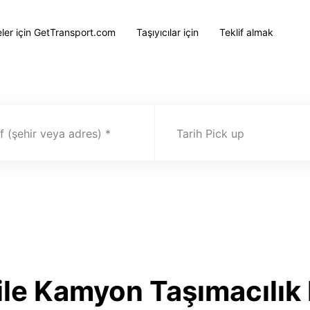
eler için GetTransport.com
Taşıyıcılar için
Teklif almak
 (şehir veya adres)
Tarih Pick up
le Kamyon Taşımacılık 