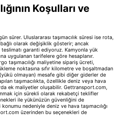
ğının Koşulları ve
gün sürer. Uluslararası taşımacılık süresi ise rota,
bağlı olarak değişiklik gösterir; ancak
teslimatı garanti ediyoruz. Kamyonla yük
şına uygulanan tarifelere göre hesaplanır.
rgo taşımacılığı maliyetine sipariş ücreti,
ükleme noktasına sıfır kilometre ve boşaltmadan
(yükü olmayan) mesafe gibi diğer giderler de
apılan taşımacılıkta, özellikle deniz veya hava
rda ek maliyetler oluşabilir. Gettransport.com,
nmak için sürekli olarak rekabetçi teklifler
enekleri ile yükünüzün güvenliğini de
fi konumu nedeniyle deniz ve hava taşımacılığı
nsport.com üzerinden bu seçenekleri de