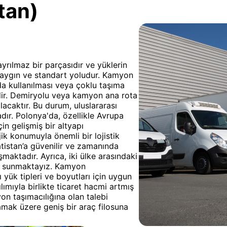
tan)
 ayrılmaz bir parçasıdır ve yüklerin
 yaygın ve standart yoludur. Kamyon
nda kullanılması veya çoklu taşıma
idir. Demiryolu veya kamyon ana rota
acaktır. Bu durum, uluslararası
dır. Polonya'da, özellikle Avrupa
çin gelişmiş bir altyapı
jik konumuyla önemli bir lojistik
tistan’a güvenilir ve zamanında
şmaktadır. Ayrıca, iki ülke arasındaki
ek sunmaktayız. Kamyon
 yük tipleri ve boyutları için uygun
lımıyla birlikte ticaret hacmi artmış
n taşımacılığına olan talebi
amak üzere geniş bir araç filosuna