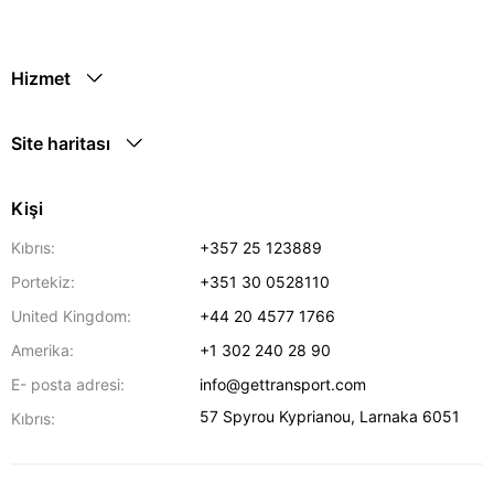
Hizmet
Site haritası
Kişi
Kıbrıs:
+357 25 123889
Portekiz:
+351 30 0528110
United Kingdom:
+44 20 4577 1766
Amerika:
+1 302 240 28 90
E- posta adresi:
info@gettransport.com
57 Spyrou Kyprianou
,
Larnaka
6051
Kıbrıs: