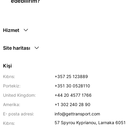
edebilirim?
Hizmet
Site haritası
Kişi
Kıbrıs:
+357 25 123889
Portekiz:
+351 30 0528110
United Kingdom:
+44 20 4577 1766
Amerika:
+1 302 240 28 90
E- posta adresi:
info@gettransport.com
57 Spyrou Kyprianou
,
Larnaka
6051
Kıbrıs: