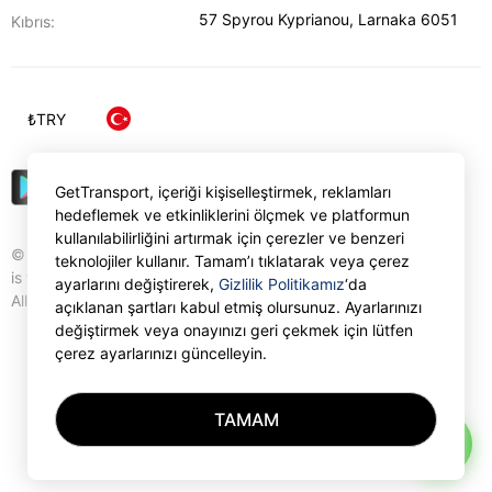
57 Spyrou Kyprianou
,
Larnaka
6051
Kıbrıs:
₺
TRY
GetTransport, içeriği kişiselleştirmek, reklamları
hedeflemek ve etkinliklerini ölçmek ve platformun
kullanılabilirliğini artırmak için çerezler ve benzeri
© Gettransport International Limited. GetTransport®
teknolojiler kullanır. Tamam’ı tıklatarak veya çerez
is trademark of Gettransport International Limited.
ayarlarını değiştirerek,
Gizlilik Politikamız
‘da
All rights reserved.
açıklanan şartları kabul etmiş olursunuz. Ayarlarınızı
değiştirmek veya onayınızı geri çekmek için lütfen
çerez ayarlarınızı güncelleyin.
TAMAM
AI