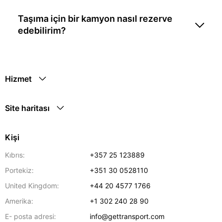
Taşıma için bir kamyon nasıl rezerve
edebilirim?
Hizmet
Site haritası
Kişi
Kıbrıs:
+357 25 123889
Portekiz:
+351 30 0528110
United Kingdom:
+44 20 4577 1766
Amerika:
+1 302 240 28 90
E- posta adresi:
info@gettransport.com