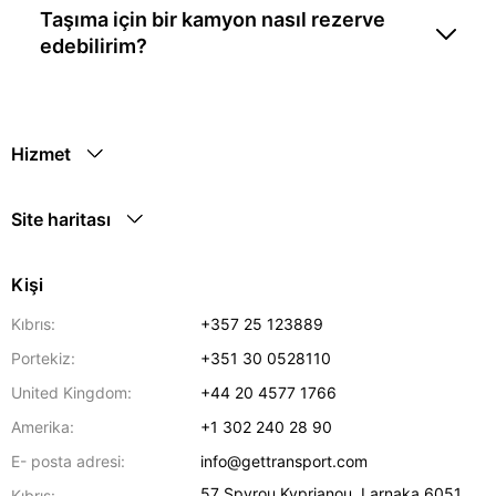
Taşıma için bir kamyon nasıl rezerve
edebilirim?
Hizmet
Site haritası
Kişi
Kıbrıs:
+357 25 123889
Portekiz:
+351 30 0528110
United Kingdom:
+44 20 4577 1766
Amerika:
+1 302 240 28 90
E- posta adresi:
info@gettransport.com
57 Spyrou Kyprianou
,
Larnaka
6051
Kıbrıs: