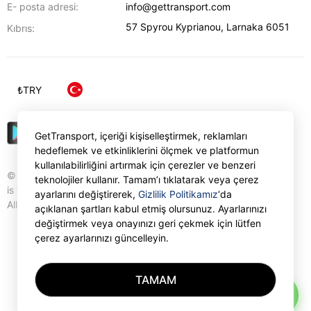
E- posta adresi:
info@gettransport.com
57 Spyrou Kyprianou
,
Larnaka
6051
Kıbrıs:
₺
TRY
GetTransport, içeriği kişiselleştirmek, reklamları
hedeflemek ve etkinliklerini ölçmek ve platformun
kullanılabilirliğini artırmak için çerezler ve benzeri
© Gettransport International Limited. GetTransport®
teknolojiler kullanır. Tamam’ı tıklatarak veya çerez
is trademark of Gettransport International Limited.
ayarlarını değiştirerek,
Gizlilik Politikamız
‘da
All rights reserved.
açıklanan şartları kabul etmiş olursunuz. Ayarlarınızı
değiştirmek veya onayınızı geri çekmek için lütfen
çerez ayarlarınızı güncelleyin.
TAMAM
AI