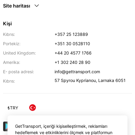
Site haritası
Kişi
Kıbrıs:
+357 25 123889
Portekiz:
+351 30 0528110
United Kingdom:
+44 20 4577 1766
Amerika:
+1 302 240 28 90
E- posta adresi:
info@gettransport.com
57 Spyrou Kyprianou
,
Larnaka
6051
Kıbrıs:
₺
TRY
GetTransport, içeriği kişiselleştirmek, reklamları
hedeflemek ve etkinliklerini ölçmek ve platformun