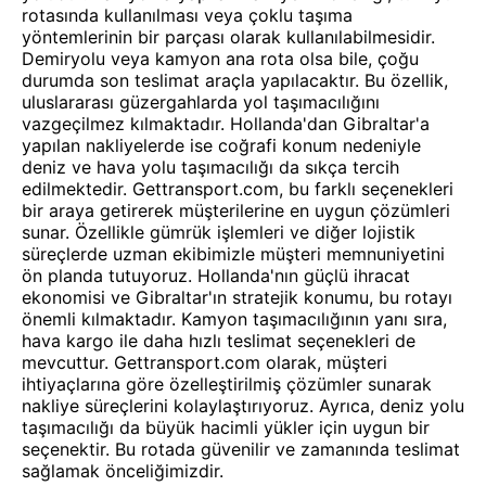
rotasında kullanılması veya çoklu taşıma
yöntemlerinin bir parçası olarak kullanılabilmesidir.
Demiryolu veya kamyon ana rota olsa bile, çoğu
durumda son teslimat araçla yapılacaktır. Bu özellik,
uluslararası güzergahlarda yol taşımacılığını
vazgeçilmez kılmaktadır. Hollanda'dan Gibraltar'a
yapılan nakliyelerde ise coğrafi konum nedeniyle
deniz ve hava yolu taşımacılığı da sıkça tercih
edilmektedir. Gettransport.com, bu farklı seçenekleri
bir araya getirerek müşterilerine en uygun çözümleri
sunar. Özellikle gümrük işlemleri ve diğer lojistik
süreçlerde uzman ekibimizle müşteri memnuniyetini
ön planda tutuyoruz. Hollanda'nın güçlü ihracat
ekonomisi ve Gibraltar'ın stratejik konumu, bu rotayı
önemli kılmaktadır. Kamyon taşımacılığının yanı sıra,
hava kargo ile daha hızlı teslimat seçenekleri de
mevcuttur. Gettransport.com olarak, müşteri
ihtiyaçlarına göre özelleştirilmiş çözümler sunarak
nakliye süreçlerini kolaylaştırıyoruz. Ayrıca, deniz yolu
taşımacılığı da büyük hacimli yükler için uygun bir
seçenektir. Bu rotada güvenilir ve zamanında teslimat
sağlamak önceliğimizdir.