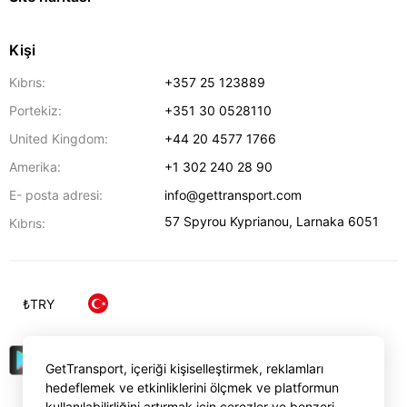
Kişi
Kıbrıs:
+357 25 123889
Portekiz:
+351 30 0528110
United Kingdom:
+44 20 4577 1766
Amerika:
+1 302 240 28 90
E- posta adresi:
info@gettransport.com
57 Spyrou Kyprianou
,
Larnaka
6051
Kıbrıs:
₺
TRY
GetTransport, içeriği kişiselleştirmek, reklamları
hedeflemek ve etkinliklerini ölçmek ve platformun
kullanılabilirliğini artırmak için çerezler ve benzeri