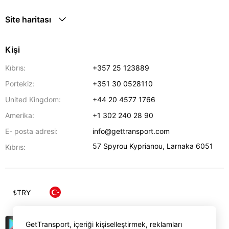
Site haritası
Kişi
Kıbrıs:
+357 25 123889
Portekiz:
+351 30 0528110
United Kingdom:
+44 20 4577 1766
Amerika:
+1 302 240 28 90
E- posta adresi:
info@gettransport.com
57 Spyrou Kyprianou
,
Larnaka
6051
Kıbrıs:
₺
TRY
GetTransport, içeriği kişiselleştirmek, reklamları