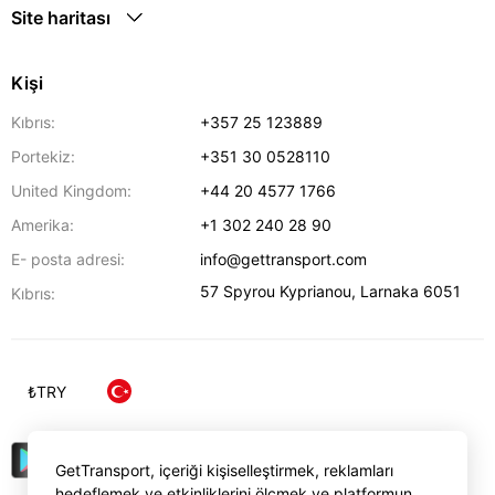
Site haritası
Kişi
Kıbrıs:
+357 25 123889
Portekiz:
+351 30 0528110
United Kingdom:
+44 20 4577 1766
Amerika:
+1 302 240 28 90
E- posta adresi:
info@gettransport.com
57 Spyrou Kyprianou
,
Larnaka
6051
Kıbrıs:
₺
TRY
GetTransport, içeriği kişiselleştirmek, reklamları
hedeflemek ve etkinliklerini ölçmek ve platformun