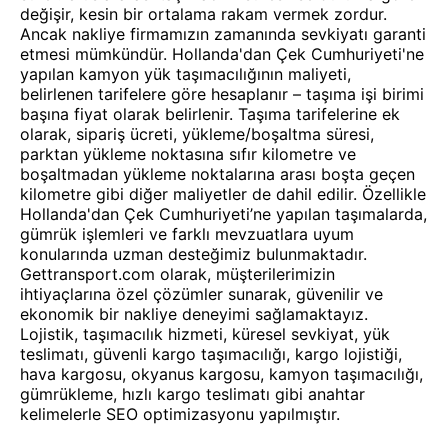
değişir, kesin bir ortalama rakam vermek zordur.
Ancak nakliye firmamızın zamanında sevkiyatı garanti
etmesi mümkündür. Hollanda'dan Çek Cumhuriyeti'ne
yapılan kamyon yük taşımacılığının maliyeti,
belirlenen tarifelere göre hesaplanır – taşıma işi birimi
başına fiyat olarak belirlenir. Taşıma tarifelerine ek
olarak, sipariş ücreti, yükleme/boşaltma süresi,
parktan yükleme noktasına sıfır kilometre ve
boşaltmadan yükleme noktalarına arası boşta geçen
kilometre gibi diğer maliyetler de dahil edilir. Özellikle
Hollanda'dan Çek Cumhuriyeti’ne yapılan taşımalarda,
gümrük işlemleri ve farklı mevzuatlara uyum
konularında uzman desteğimiz bulunmaktadır.
Gettransport.com olarak, müşterilerimizin
ihtiyaçlarına özel çözümler sunarak, güvenilir ve
ekonomik bir nakliye deneyimi sağlamaktayız.
Lojistik, taşımacılık hizmeti, küresel sevkiyat, yük
teslimatı, güvenli kargo taşımacılığı, kargo lojistiği,
hava kargosu, okyanus kargosu, kamyon taşımacılığı,
gümrükleme, hızlı kargo teslimatı gibi anahtar
kelimelerle SEO optimizasyonu yapılmıştır.